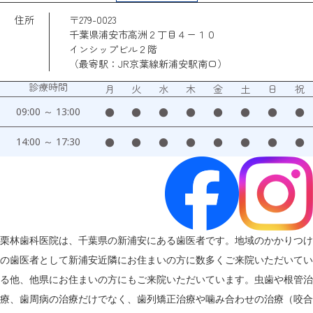
住所
〒279-0023
千葉県浦安市高洲２丁目４ー１０
インシップビル２階
（最寄駅：JR京葉線新浦安駅南口）
診療時間
月
火
水
木
金
土
日
祝
09:00 ～ 13:00
●
●
●
●
●
●
●
●
14:00 ～ 17:30
●
●
●
●
●
●
●
●
栗林歯科医院は、千葉県の新浦安にある歯医者です。地域のかかりつけ
の歯医者として新浦安近隣にお住まいの方に数多くご来院いただいてい
る他、他県にお住まいの方にもご来院いただいています。虫歯や根管治
療、歯周病の治療だけでなく、歯列矯正治療や噛み合わせの治療（咬合