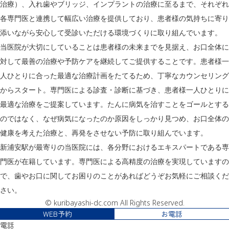
治療）、入れ歯やブリッジ、インプラントの治療に至るまで、それぞれ
各専門医と連携して幅広い治療を提供しており、患者様の気持ちに寄り
添いながら安心して受診いただける環境づくりに取り組んでいます。
当医院が大切にしていることは患者様の未来までを見据え、お口全体に
対して最善の治療や予防ケアを継続してご提供することです。患者様一
人ひとりに合った最適な治療計画をたてるため、丁寧なカウンセリング
からスタート。専門医による診査・診断に基づき、患者様一人ひとりに
最適な治療をご提案しています。たんに病気を治すことをゴールとする
のではなく、なぜ病気になったのか原因をしっかり見つめ、お口全体の
健康を考えた治療と、再発をさせない予防に取り組んでいます。
新浦安駅が最寄りの当医院には、各分野におけるエキスパートである専
門医が在籍しています。専門医による高精度の治療を実現していますの
で、歯やお口に関してお困りのことがあればどうぞお気軽にご相談くだ
さい。
© kuribayashi-dc.com All Rights Reserved.
WEB予約
お電話
電話