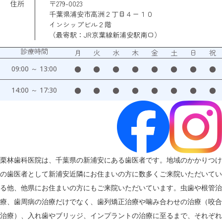
住所
〒279-0023
千葉県浦安市高洲２丁目４ー１０
インシップビル２階
（最寄駅：JR京葉線新浦安駅南口）
診療時間
月
火
水
木
金
土
日
祝
09:00 ～ 13:00
●
●
●
●
●
●
●
●
14:00 ～ 17:30
●
●
●
●
●
●
●
●
栗林歯科医院は、千葉県の新浦安にある歯医者です。地域のかかりつけ
の歯医者として新浦安近隣にお住まいの方に数多くご来院いただいてい
る他、他県にお住まいの方にもご来院いただいています。虫歯や根管治
療、歯周病の治療だけでなく、歯列矯正治療や噛み合わせの治療（咬合
治療）、入れ歯やブリッジ、インプラントの治療に至るまで、それぞれ