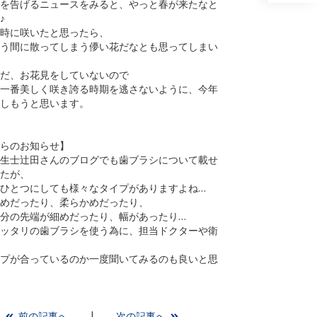
を告げるニュースをみると、やっと春が来たなと
♪
時に咲いたと思ったら、
う間に散ってしまう儚い花だなとも思ってしまい
だ、お花見をしていないので
一番美しく咲き誇る時期を逃さないように、今年
しもうと思います。
らのお知らせ】
生士辻田さんのブログでも歯ブラシについて載せ
たが、
ひとつにしても様々なタイプがありますよね…
めだったり、柔らかめだったり、
分の先端が細めだったり、幅があったり…
ッタリの歯ブラシを使う為に、担当ドクターや衛
プが合っているのか一度聞いてみるのも良いと思
前の記事へ
次の記事へ