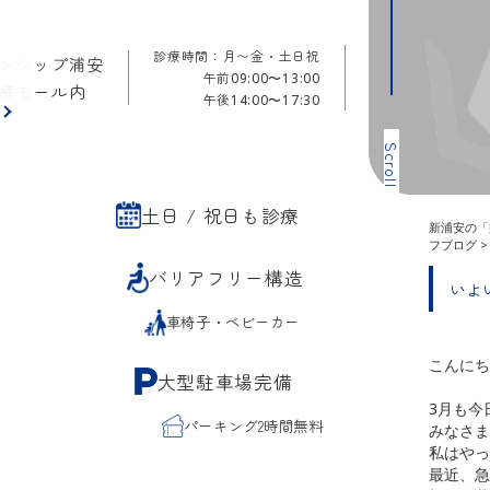
診療時間：月〜金・土日祝
ンシップ浦安
午前
09:00〜13:00
療モール内
午後
14:00〜17:30
ら
Scroll
土日 / 祝日も診療
新浦安の「
フブログ
バリアフリー構造
いよ
車椅子・ベビーカー
こんにち
大型駐車場完備
3月も今
パーキング2時間無料
みなさま
私はやっ
最近、急