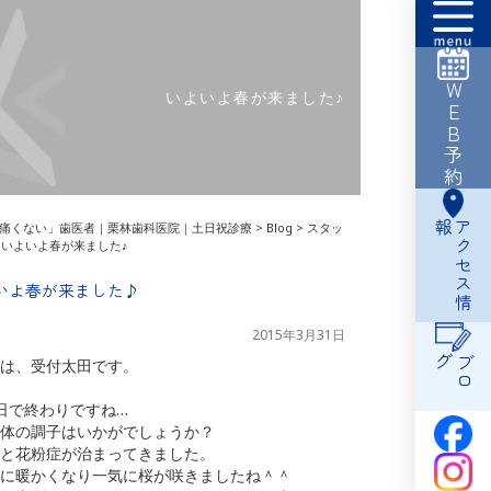
WEB予約
いよいよ春が来ました♪
報
ア
ク
セ
ス
情
痛くない」歯医者｜栗林歯科医院｜土日祝診療
>
Blog
>
スタッ
>
いよいよ春が来ました♪
いよ春が来ました♪
2015年3月31日
グ
ブ
ロ
は、受付太田です。
日で終わりですね…
体の調子はいかがでしょうか？
と花粉症が治まってきました。
に暖かくなり一気に桜が咲きましたね＾＾