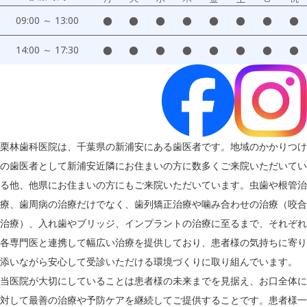
09:00 ～ 13:00
●
●
●
●
●
●
●
●
14:00 ～ 17:30
●
●
●
●
●
●
●
●
栗林歯科医院は、千葉県の新浦安にある歯医者です。地域のかかりつけ
の歯医者として新浦安近隣にお住まいの方に数多くご来院いただいてい
る他、他県にお住まいの方にもご来院いただいています。虫歯や根管治
療、歯周病の治療だけでなく、歯列矯正治療や噛み合わせの治療（咬合
治療）、入れ歯やブリッジ、インプラントの治療に至るまで、それぞれ
各専門医と連携して幅広い治療を提供しており、患者様の気持ちに寄り
添いながら安心して受診いただける環境づくりに取り組んでいます。
当医院が大切にしていることは患者様の未来までを見据え、お口全体に
対して最善の治療や予防ケアを継続してご提供することです。患者様一