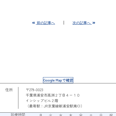
前の記事へ
次の記事へ
Google Mapで確認
住所
〒279-0023
千葉県浦安市高洲２丁目４ー１０
インシップビル２階
（最寄駅：JR京葉線新浦安駅南口）
診療時間
月
火
水
木
金
土
日
祝