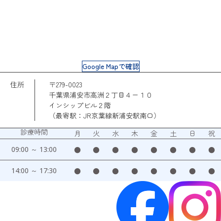
Google Mapで確認
住所
〒279-0023
千葉県浦安市高洲２丁目４ー１０
インシップビル２階
（最寄駅：JR京葉線新浦安駅南口）
診療時間
月
火
水
木
金
土
日
祝
09:00 ～ 13:00
●
●
●
●
●
●
●
●
14:00 ～ 17:30
●
●
●
●
●
●
●
●