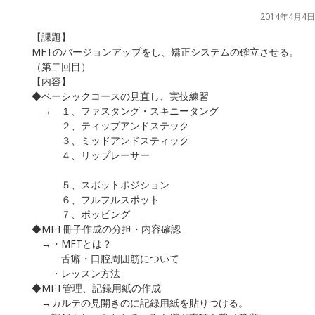
2014年4月4日
【課題】
MFTのバージョンアップをし、矯正システムの確立させる。
（第二回目）
【内容】
◆ベーシックコースの見直し、実技練習
→ １、ファスタング・スキニータング
２、ティップアンドステック
３、ミッドアンドスティック
４、リップレーサー
５、スポットポジション
６、フルフルスポット
７、ポッピング
◆MFT冊子作成の分担・内容確認
→・MFTとは？
舌癖・口腔周囲筋について
・レッスン方法
◆MFT管理、記録用紙の作成
→カルテの見開きのに記録用紙を貼りつける。