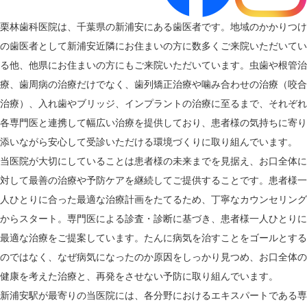
栗林歯科医院は、千葉県の新浦安にある歯医者です。地域のかかりつけ
の歯医者として新浦安近隣にお住まいの方に数多くご来院いただいてい
る他、他県にお住まいの方にもご来院いただいています。虫歯や根管治
療、歯周病の治療だけでなく、歯列矯正治療や噛み合わせの治療（咬合
治療）、入れ歯やブリッジ、インプラントの治療に至るまで、それぞれ
各専門医と連携して幅広い治療を提供しており、患者様の気持ちに寄り
添いながら安心して受診いただける環境づくりに取り組んでいます。
当医院が大切にしていることは患者様の未来までを見据え、お口全体に
対して最善の治療や予防ケアを継続してご提供することです。患者様一
人ひとりに合った最適な治療計画をたてるため、丁寧なカウンセリング
からスタート。専門医による診査・診断に基づき、患者様一人ひとりに
最適な治療をご提案しています。たんに病気を治すことをゴールとする
のではなく、なぜ病気になったのか原因をしっかり見つめ、お口全体の
健康を考えた治療と、再発をさせない予防に取り組んでいます。
新浦安駅が最寄りの当医院には、各分野におけるエキスパートである専