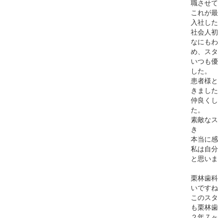
職させて
これが最
入社した
社会人初
なにもわ
め、スタ
いつも優
した。
患者様と
きました
仲良くし
た。
素敵なス
き
本当に感
私は自分
と思いま
栗林歯科
いですね
このスタ
も栗林歯
２年７ヶ