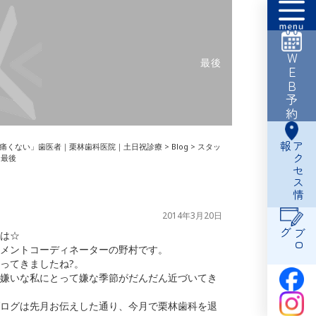
WEB予約
最後
報
ア
ク
セ
ス
情
痛くない」歯医者｜栗林歯科医院｜土日祝診療
>
Blog
>
スタッ
>
最後
2014年3月20日
グ
ブ
ロ
は☆
メントコーディネーターの野村です。
ってきましたね?。
嫌いな私にとって嫌な季節がだんだん近づいてき
ログは先月お伝えした通り、今月で栗林歯科を退