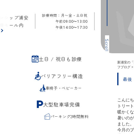
診療時間：月〜金・土日祝
ンシップ浦安
午前
09:00〜13:00
療モール内
午後
14:00〜17:30
ら
Scroll
土日 / 祝日も診療
新浦安の「
フブログ
バリアフリー構造
最後
車椅子・ベビーカー
こんにち
大型駐車場完備
トリート
暖かくな
パーキング2時間無料
暑いのが
ました。
今月のブ