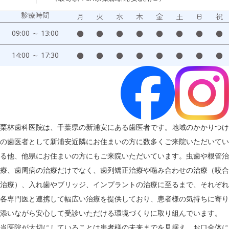
診療時間
月
火
水
木
金
土
日
祝
09:00 ～ 13:00
●
●
●
●
●
●
●
●
14:00 ～ 17:30
●
●
●
●
●
●
●
●
栗林歯科医院は、千葉県の新浦安にある歯医者です。地域のかかりつけ
の歯医者として新浦安近隣にお住まいの方に数多くご来院いただいてい
る他、他県にお住まいの方にもご来院いただいています。虫歯や根管治
療、歯周病の治療だけでなく、歯列矯正治療や噛み合わせの治療（咬合
治療）、入れ歯やブリッジ、インプラントの治療に至るまで、それぞれ
各専門医と連携して幅広い治療を提供しており、患者様の気持ちに寄り
添いながら安心して受診いただける環境づくりに取り組んでいます。
当医院が大切にしていることは患者様の未来までを見据え、お口全体に