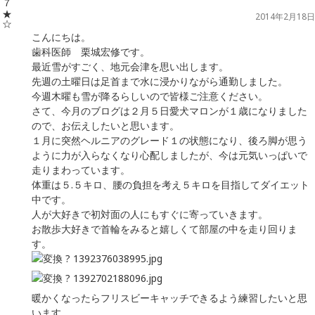
2014年2月18日
こんにちは。
歯科医師 栗城宏修です。
最近雪がすごく、地元会津を思い出します。
先週の土曜日は足首まで水に浸かりながら通勤しました。
今週木曜も雪が降るらしいので皆様ご注意ください。
さて、今月のブログは２月５日愛犬マロンが１歳になりました
ので、お伝えしたいと思います。
１月に突然ヘルニアのグレード１の状態になり、後ろ脚が思う
ように力が入らなくなり心配しましたが、今は元気いっぱいで
走りまわっています。
体重は５.５キロ、腰の負担を考え５キロを目指してダイエット
中です。
人が大好きで初対面の人にもすぐに寄っていきます。
お散歩大好きで首輪をみると嬉しくて部屋の中を走り回りま
す。
暖かくなったらフリスビーキャッチできるよう練習したいと思
います。