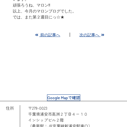
頑張ろうね、マロン!!
以上、今月のマロンブログでした。
では、また第２週目にっ☆★
前の記事へ
次の記事へ
Google Mapで確認
住所
〒279-0023
千葉県浦安市高洲２丁目４ー１０
インシップビル２階
（最寄駅：JR京葉線新浦安駅南口）