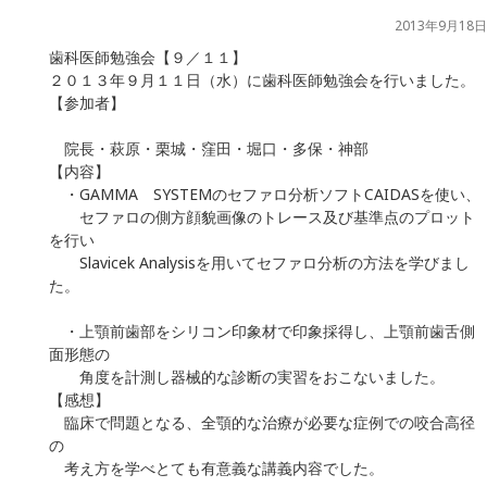
2013年9月18日
歯科医師勉強会【９／１１】
２０１３年９月１１日（水）に歯科医師勉強会を行いました。
【参加者】
院長・萩原・栗城・窪田・堀口・多保・神部
【内容】
・GAMMA SYSTEMのセファロ分析ソフトCAIDASを使い、
セファロの側方顔貌画像のトレース及び基準点のプロット
を行い
Slavicek Analysisを用いてセファロ分析の方法を学びまし
た。
・上顎前歯部をシリコン印象材で印象採得し、上顎前歯舌側
面形態の
角度を計測し器械的な診断の実習をおこないました。
【感想】
臨床で問題となる、全顎的な治療が必要な症例での咬合高径
の
考え方を学べとても有意義な講義内容でした。