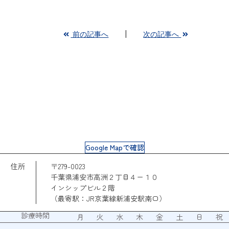
前の記事へ
次の記事へ
Google Mapで確認
住所
〒279-0023
千葉県浦安市高洲２丁目４ー１０
インシップビル２階
（最寄駅：JR京葉線新浦安駅南口）
診療時間
月
火
水
木
金
土
日
祝