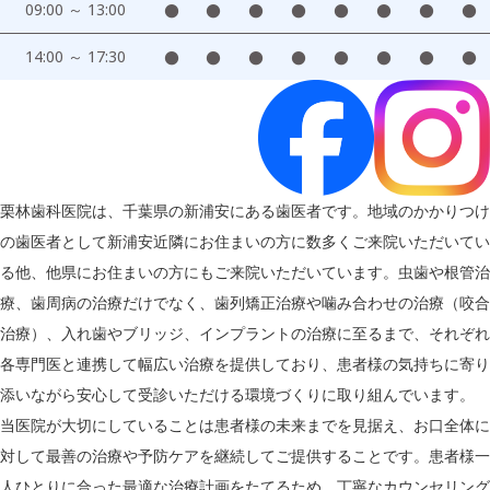
09:00 ～ 13:00
●
●
●
●
●
●
●
●
14:00 ～ 17:30
●
●
●
●
●
●
●
●
栗林歯科医院は、千葉県の新浦安にある歯医者です。地域のかかりつけ
の歯医者として新浦安近隣にお住まいの方に数多くご来院いただいてい
る他、他県にお住まいの方にもご来院いただいています。虫歯や根管治
療、歯周病の治療だけでなく、歯列矯正治療や噛み合わせの治療（咬合
治療）、入れ歯やブリッジ、インプラントの治療に至るまで、それぞれ
各専門医と連携して幅広い治療を提供しており、患者様の気持ちに寄り
添いながら安心して受診いただける環境づくりに取り組んでいます。
当医院が大切にしていることは患者様の未来までを見据え、お口全体に
対して最善の治療や予防ケアを継続してご提供することです。患者様一
人ひとりに合った最適な治療計画をたてるため、丁寧なカウンセリング