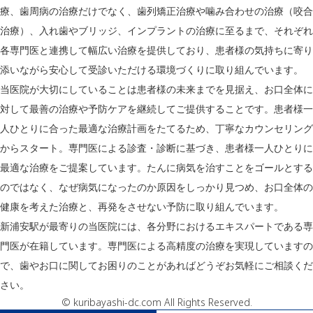
療、歯周病の治療だけでなく、歯列矯正治療や噛み合わせの治療（咬合
治療）、入れ歯やブリッジ、インプラントの治療に至るまで、それぞれ
各専門医と連携して幅広い治療を提供しており、患者様の気持ちに寄り
添いながら安心して受診いただける環境づくりに取り組んでいます。
当医院が大切にしていることは患者様の未来までを見据え、お口全体に
対して最善の治療や予防ケアを継続してご提供することです。患者様一
人ひとりに合った最適な治療計画をたてるため、丁寧なカウンセリング
からスタート。専門医による診査・診断に基づき、患者様一人ひとりに
最適な治療をご提案しています。たんに病気を治すことをゴールとする
のではなく、なぜ病気になったのか原因をしっかり見つめ、お口全体の
健康を考えた治療と、再発をさせない予防に取り組んでいます。
新浦安駅が最寄りの当医院には、各分野におけるエキスパートである専
門医が在籍しています。専門医による高精度の治療を実現していますの
で、歯やお口に関してお困りのことがあればどうぞお気軽にご相談くだ
さい。
© kuribayashi-dc.com All Rights Reserved.