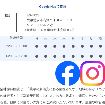
Google Mapで確認
住所
〒279-0023
千葉県浦安市高洲２丁目４ー１０
インシップビル２階
（最寄駅：JR京葉線新浦安駅南口）
診療時間
月
火
水
木
金
土
日
祝
09:00 ～ 13:00
●
●
●
●
●
●
●
●
14:00 ～ 17:30
●
●
●
●
●
●
●
●
栗林歯科医院は、千葉県の新浦安にある歯医者です。地域のかかりつけ
の歯医者として新浦安近隣にお住まいの方に数多くご来院いただいてい
る他、他県にお住まいの方にもご来院いただいています。虫歯や根管治