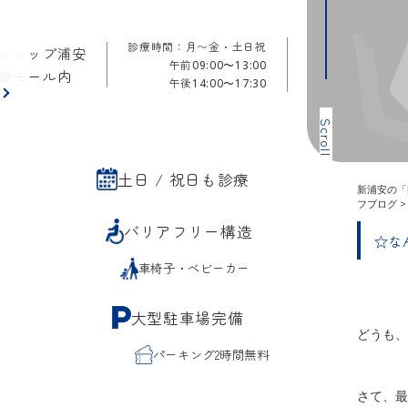
診療時間：月〜金・土日祝
ンシップ浦安
午前
09:00〜13:00
療モール内
午後
14:00〜17:30
ら
Scroll
土日 / 祝日も診療
新浦安の「
フブログ
バリアフリー構造
☆な
車椅子・ベビーカー
大型駐車場完備
どうも、
パーキング2時間無料
さて、最