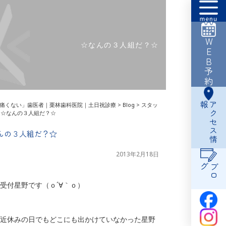
WEB予約
☆なんの３人組だ？☆
報
ア
ク
セ
ス
情
痛くない」歯医者｜栗林歯科医院｜土日祝診療
>
Blog
>
スタッ
>
☆なんの３人組だ？☆
んの３人組だ？☆
2013年2月18日
グ
ブ
ロ
受付星野です（ｏ´∀｀ｏ）
近休みの日でもどこにも出かけていなかった星野