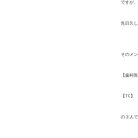
ですが、
先日久し
そのメン
【歯科
【TC】
の３人で