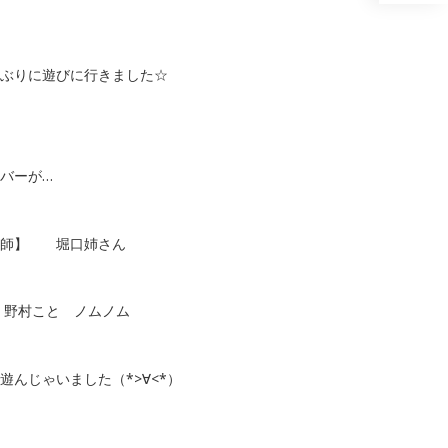
ぶりに遊びに行きました☆
バーが…
医師】 堀口姉さん
 野村こと ノムノム
遊んじゃいました（*>∀<*）