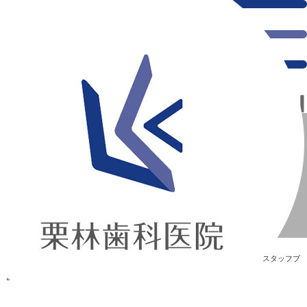
千葉県の新浦安にある歯医者｜ABCâª
ABCâª
新浦安の「痛くない」歯医者｜栗林歯科医院｜土日祝診療
>
Blog
>
スタッフブ
ログ
>
ABCâª
ABCâª