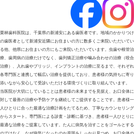
栗林歯科医院は、千葉県の新浦安にある歯医者です。地域のかかりつけ
の歯医者として新浦安近隣にお住まいの方に数多くご来院いただいてい
る他、他県にお住まいの方にもご来院いただいています。虫歯や根管治
療、歯周病の治療だけでなく、歯列矯正治療や噛み合わせの治療（咬合
治療）、入れ歯やブリッジ、インプラントの治療に至るまで、それぞれ
各専門医と連携して幅広い治療を提供しており、患者様の気持ちに寄り
添いながら安心して受診いただける環境づくりに取り組んでいます。
当医院が大切にしていることは患者様の未来までを見据え、お口全体に
対して最善の治療や予防ケアを継続してご提供することです。患者様一
人ひとりに合った最適な治療計画をたてるため、丁寧なカウンセリング
からスタート。専門医による診査・診断に基づき、患者様一人ひとりに
最適な治療をご提案しています。たんに病気を治すことをゴールとする
のではなく、なぜ病気になったのか原因をしっかり見つめ、お口全体の