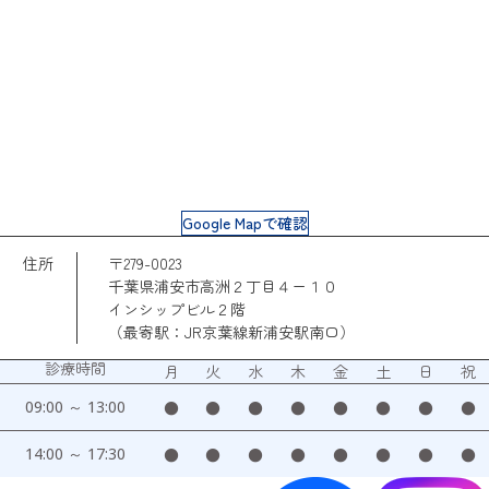
Google Mapで確認
住所
〒279-0023
千葉県浦安市高洲２丁目４ー１０
インシップビル２階
（最寄駅：JR京葉線新浦安駅南口）
診療時間
月
火
水
木
金
土
日
祝
09:00 ～ 13:00
●
●
●
●
●
●
●
●
14:00 ～ 17:30
●
●
●
●
●
●
●
●