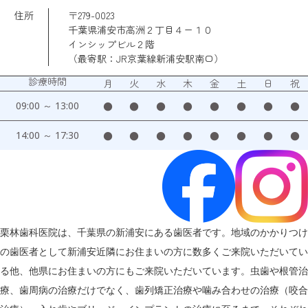
住所
〒279-0023
千葉県浦安市高洲２丁目４ー１０
インシップビル２階
（最寄駅：JR京葉線新浦安駅南口）
診療時間
月
火
水
木
金
土
日
祝
09:00 ～ 13:00
●
●
●
●
●
●
●
●
14:00 ～ 17:30
●
●
●
●
●
●
●
●
栗林歯科医院は、千葉県の新浦安にある歯医者です。地域のかかりつけ
の歯医者として新浦安近隣にお住まいの方に数多くご来院いただいてい
る他、他県にお住まいの方にもご来院いただいています。虫歯や根管治
療、歯周病の治療だけでなく、歯列矯正治療や噛み合わせの治療（咬合