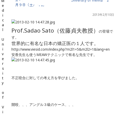
千葉県の新浦安にある歯医者｜オーストリア・ウィーン Medical University of Vienna ２月９日（土） 午前
月９日（土） 午前
2013年2月10日
Prof.Sadao Sato（佐藤貞夫教授）
の登場で
す。
世界的に有名な日本の矯正医の１人です。
http://www.viesid.com/index.php?m2l1=5&m2l2=1&lang=en
安香先生も使うMEAWテクニックで有名な先生です。
不正咬合に対しての考え方を学びました。
開咬、、、アングル３級のケース、、、