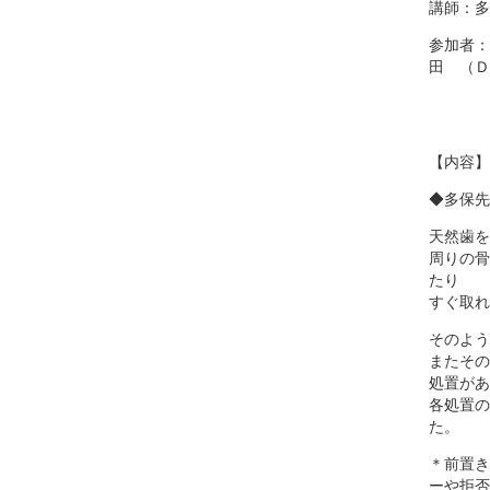
講師：多
参加者：
田 （Ｄ
【内容】
◆多保先
天然歯を
周りの骨
たり
すぐ取れ
そのよう
またその
処置があ
各処置の
た。
＊前置き
ーや拒否