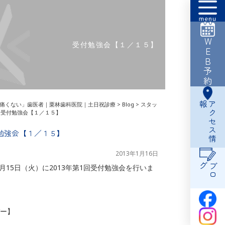
WEB予約
受付勉強会【１／１５】
報
ア
ク
セ
ス
情
痛くない」歯医者｜栗林歯科医院｜土日祝診療
>
Blog
>
スタッ
>
受付勉強会【１／１５】
勉強会【１／１５】
2013年1月16日
グ
ブ
ロ
年1月15日（火）に2013年第1回受付勉強会を行いま
ー】