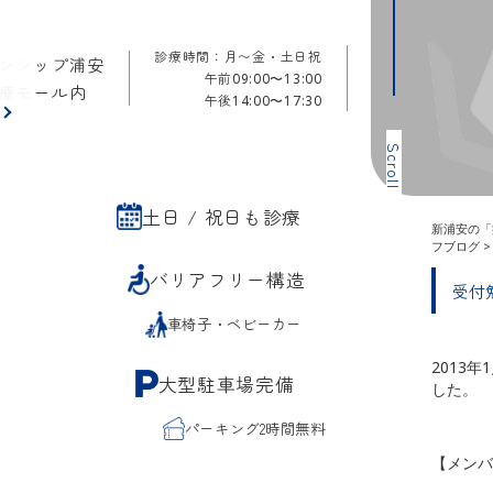
診療時間：月〜金・土日祝
ンシップ浦安
午前
09:00〜13:00
療モール内
午後
14:00〜17:30
ら
Scroll
土日 / 祝日も診療
新浦安の「
フブログ
バリアフリー構造
受付
車椅子・ベビーカー
2013
大型駐車場完備
した。
パーキング2時間無料
【メンバ