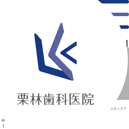
千葉県の新浦安にある歯医者｜☆ATSUSHI☆
☆ATSUSHI☆
新浦安の「痛くない」歯医者｜栗林歯科医院｜土日祝診療
>
Blog
>
スタッフブ
ログ
>
☆ATSUSHI☆
☆ATSUSHI☆