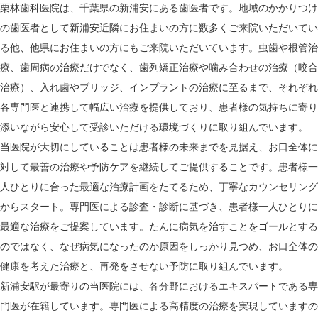
栗林歯科医院は、千葉県の新浦安にある歯医者です。地域のかかりつけ
の歯医者として新浦安近隣にお住まいの方に数多くご来院いただいてい
る他、他県にお住まいの方にもご来院いただいています。虫歯や根管治
療、歯周病の治療だけでなく、歯列矯正治療や噛み合わせの治療（咬合
治療）、入れ歯やブリッジ、インプラントの治療に至るまで、それぞれ
各専門医と連携して幅広い治療を提供しており、患者様の気持ちに寄り
添いながら安心して受診いただける環境づくりに取り組んでいます。
当医院が大切にしていることは患者様の未来までを見据え、お口全体に
対して最善の治療や予防ケアを継続してご提供することです。患者様一
人ひとりに合った最適な治療計画をたてるため、丁寧なカウンセリング
からスタート。専門医による診査・診断に基づき、患者様一人ひとりに
最適な治療をご提案しています。たんに病気を治すことをゴールとする
のではなく、なぜ病気になったのか原因をしっかり見つめ、お口全体の
健康を考えた治療と、再発をさせない予防に取り組んでいます。
新浦安駅が最寄りの当医院には、各分野におけるエキスパートである専
門医が在籍しています。専門医による高精度の治療を実現していますの