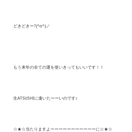
どきどきー?(^o^)／
もう来年の全ての運を使いきってもいいです！！
生ATSUSHIに逢いたーーいのです♪
☆★☆当たりますよーーーーーーーーーーーに☆★☆