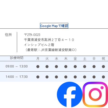
Google Mapで確認
住所
〒279-0023
千葉県浦安市高洲２丁目４ー１０
インシップビル２階
（最寄駅：JR京葉線新浦安駅南口）
診療時間
月
火
水
木
金
土
日
祝
09:00 ～ 13:00
●
●
●
●
●
●
●
●
14:00 ～ 17:30
●
●
●
●
●
●
●
●