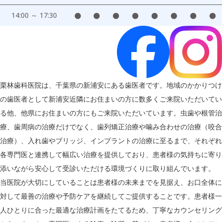
14:00 ～ 17:30
●
●
●
●
●
●
●
●
栗林歯科医院は、千葉県の新浦安にある歯医者です。地域のかかりつけ
の歯医者として新浦安近隣にお住まいの方に数多くご来院いただいてい
る他、他県にお住まいの方にもご来院いただいています。虫歯や根管治
療、歯周病の治療だけでなく、歯列矯正治療や噛み合わせの治療（咬合
治療）、入れ歯やブリッジ、インプラントの治療に至るまで、それぞれ
各専門医と連携して幅広い治療を提供しており、患者様の気持ちに寄り
添いながら安心して受診いただける環境づくりに取り組んでいます。
当医院が大切にしていることは患者様の未来までを見据え、お口全体に
対して最善の治療や予防ケアを継続してご提供することです。患者様一
人ひとりに合った最適な治療計画をたてるため、丁寧なカウンセリング