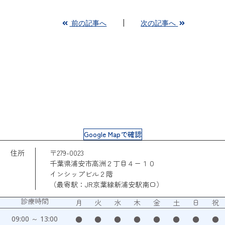
前の記事へ
次の記事へ
Google Mapで確認
住所
〒279-0023
千葉県浦安市高洲２丁目４ー１０
インシップビル２階
（最寄駅：JR京葉線新浦安駅南口）
診療時間
月
火
水
木
金
土
日
祝
09:00 ～ 13:00
●
●
●
●
●
●
●
●