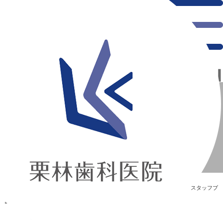
千葉県の新浦安にある歯医者｜(^^âª
(^^âª
新浦安の「痛くない」歯医者｜栗林歯科医院｜土日祝診療
>
Blog
>
スタッフブ
ログ
>
(^^âª
(^^âª