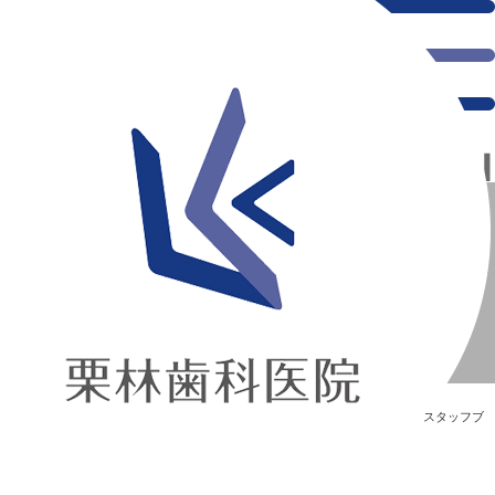
千葉県の新浦安にある歯医者｜肉
肉
新浦安の「痛くない」歯医者｜栗林歯科医院｜土日祝診療
>
Blog
>
スタッフブ
ログ
>
肉
肉