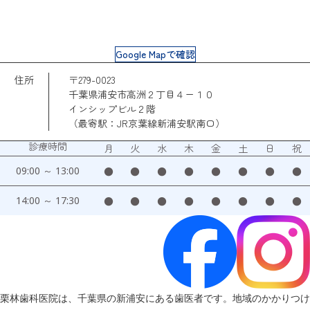
Google Mapで確認
住所
〒279-0023
千葉県浦安市高洲２丁目４ー１０
インシップビル２階
（最寄駅：JR京葉線新浦安駅南口）
診療時間
月
火
水
木
金
土
日
祝
09:00 ～ 13:00
●
●
●
●
●
●
●
●
14:00 ～ 17:30
●
●
●
●
●
●
●
●
栗林歯科医院は、千葉県の新浦安にある歯医者です。地域のかかりつけ