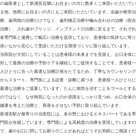
の歯医者として新浦安近隣にお住まいの方に数多くご来院いただいてい
る他、他県にお住まいの方にもご来院いただいています。虫歯や根管治
療、歯周病の治療だけでなく、歯列矯正治療や噛み合わせの治療（咬合
治療）、入れ歯やブリッジ、インプラントの治療に至るまで、それぞれ
各専門医と連携して幅広い治療を提供しており、患者様の気持ちに寄り
添いながら安心して受診いただける環境づくりに取り組んでいます。
当医院が大切にしていることは患者様の未来までを見据え、お口全体に
対して最善の治療や予防ケアを継続してご提供することです。患者様一
人ひとりに合った最適な治療計画をたてるため、丁寧なカウンセリング
からスタート。専門医による診査・診断に基づき、患者様一人ひとりに
最適な治療をご提案しています。たんに病気を治すことをゴールとする
のではなく、なぜ病気になったのか原因をしっかり見つめ、お口全体の
健康を考えた治療と、再発をさせない予防に取り組んでいます。
新浦安駅が最寄りの当医院には、各分野におけるエキスパートである専
門医が在籍しています。専門医による高精度の治療を実現していますの
で、歯やお口に関してお困りのことがあればどうぞお気軽にご相談くだ