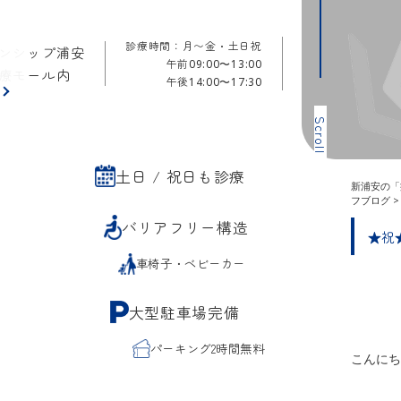
診療時間：月〜金・土日祝
ンシップ浦安
午前
09:00〜13:00
療モール内
午後
14:00〜17:30
ら
Scroll
土日 / 祝日も診療
新浦安の「
フブログ
バリアフリー構造
★祝
車椅子・ベビーカー
大型駐車場完備
パーキング2時間無料
こんにち