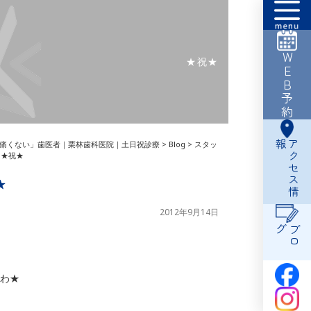
WEB予約
★祝★
報
ア
ク
セ
ス
情
痛くない」歯医者｜栗林歯科医院｜土日祝診療
>
Blog
>
スタッ
>
★祝★
★
2012年9月14日
グ
ブ
ロ
わ★