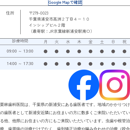
Google Mapで確認
住所
〒279-0023
千葉県浦安市高洲２丁目４ー１０
インシップビル２階
（最寄駅：JR京葉線新浦安駅南口）
診療時間
月
火
水
木
金
土
日
祝
09:00 ～ 13:00
●
●
●
●
●
●
●
●
14:00 ～ 17:30
●
●
●
●
●
●
●
●
栗林歯科医院は、千葉県の新浦安にある歯医者です。地域のかかりつけ
の歯医者として新浦安近隣にお住まいの方に数多くご来院いただいてい
る他、他県にお住まいの方にもご来院いただいています。虫歯や根管治
療、歯周病の治療だけでなく、歯列矯正治療や噛み合わせの治療（咬合