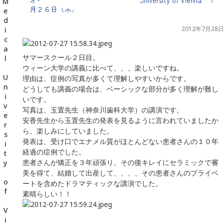
千葉県の新浦安にある歯医者｜オーストリア・ウィーン Medical University of Vienna ７月２６日（木）
月２６日（木）
2012年7月28日
サマースクール２日目。
ウィーン大学の講義に比べて、、、楽しいですね。
理由は、症例の写真が多くて理解しやすいからです。
どうしても講義の場合は、ベーシックな部分が多く理解が難し
いです。
写真は、玉置先生（神奈川歯科大学）の講演です。
安香先生から玉置先生の発表を見るように言われていましたか
ら、楽しみにしていました。
発表は、受け口でエナメル質がほとんどない患者さんの１０年
経過の症例でした。
患者さんが矯正を３年頑張り、その後キレイにセラミックで審
美を得て、結婚して出産して、、、、その患者さんのプライベ
ートを含めたドラマティックな講演でした。
素晴らしい！！