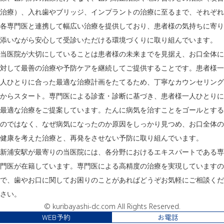
治療）、入れ歯やブリッジ、インプラントの治療に至るまで、それぞれ
各専門医と連携して幅広い治療を提供しており、患者様の気持ちに寄り
添いながら安心して受診いただける環境づくりに取り組んでいます。
当医院が大切にしていることは患者様の未来までを見据え、お口全体に
対して最善の治療や予防ケアを継続してご提供することです。患者様一
人ひとりに合った最適な治療計画をたてるため、丁寧なカウンセリング
からスタート。専門医による診査・診断に基づき、患者様一人ひとりに
最適な治療をご提案しています。たんに病気を治すことをゴールとする
のではなく、なぜ病気になったのか原因をしっかり見つめ、お口全体の
健康を考えた治療と、再発をさせない予防に取り組んでいます。
新浦安駅が最寄りの当医院には、各分野におけるエキスパートである専
門医が在籍しています。専門医による高精度の治療を実現していますの
で、歯やお口に関してお困りのことがあればどうぞお気軽にご相談くだ
さい。
© kuribayashi-dc.com All Rights Reserved.
WEB予約
お電話