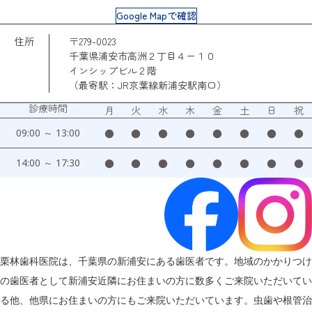
Google Mapで確認
住所
〒279-0023
千葉県浦安市高洲２丁目４ー１０
インシップビル２階
（最寄駅：JR京葉線新浦安駅南口）
診療時間
月
火
水
木
金
土
日
祝
09:00 ～ 13:00
●
●
●
●
●
●
●
●
14:00 ～ 17:30
●
●
●
●
●
●
●
●
栗林歯科医院は、千葉県の新浦安にある歯医者です。地域のかかりつけ
の歯医者として新浦安近隣にお住まいの方に数多くご来院いただいてい
る他、他県にお住まいの方にもご来院いただいています。虫歯や根管治