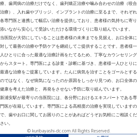
療、歯周病の治療だけでなく、歯列矯正治療や噛み合わせの治療（咬合
治療）、入れ歯やブリッジ、インプラントの治療に至るまで、それぞれ
各専門医と連携して幅広い治療を提供しており、患者様の気持ちに寄り
添いながら安心して受診いただける環境づくりに取り組んでいます。
当医院が大切にしていることは患者様の未来までを見据え、お口全体に
対して最善の治療や予防ケアを継続してご提供することです。患者様一
人ひとりに合った最適な治療計画をたてるため、丁寧なカウンセリング
からスタート。専門医による診査・診断に基づき、患者様一人ひとりに
最適な治療をご提案しています。たんに病気を治すことをゴールとする
のではなく、なぜ病気になったのか原因をしっかり見つめ、お口全体の
健康を考えた治療と、再発をさせない予防に取り組んでいます。
新浦安駅が最寄りの当医院には、各分野におけるエキスパートである専
門医が在籍しています。専門医による高精度の治療を実現していますの
で、歯やお口に関してお困りのことがあればどうぞお気軽にご相談くだ
さい。
© kuribayashi-dc.com All Rights Reserved.