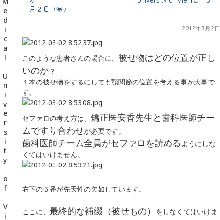
千葉県の新浦安にある歯医者｜オーストリア・ウィーン Medical University of Vienna ３月２日（金）
月２日（金）
2012年3月2日
被せ物はどの位置が正し
このような患者さんの場合に、
いのか
？
１本の被せ物をするにしても顎関節の位置を考える事が大事で
す。
矯正医安香先生と歯科医師チー
セファロの考え方は、
ムですり合わせ
が必要です。
歯科医師チーム全員がセファロを読める
ようにしな
くてはいけません。
右下の５番が先天性の欠如しています。
最終的な補綴（被せもの）
ここに、
をしなくてはいけま