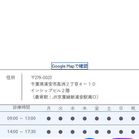
Google Mapで確認
住所
〒279-0023
千葉県浦安市高洲２丁目４ー１０
インシップビル２階
（最寄駅：JR京葉線新浦安駅南口）
診療時間
月
火
水
木
金
土
日
祝
09:00 ～ 13:00
●
●
●
●
●
●
●
●
14:00 ～ 17:30
●
●
●
●
●
●
●
●