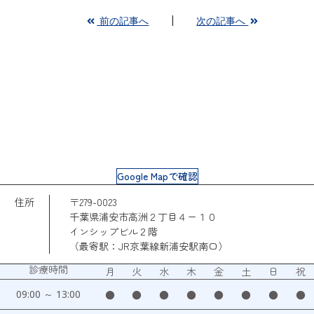
前の記事へ
次の記事へ
Google Mapで確認
住所
〒279-0023
千葉県浦安市高洲２丁目４ー１０
インシップビル２階
（最寄駅：JR京葉線新浦安駅南口）
診療時間
月
火
水
木
金
土
日
祝
09:00 ～ 13:00
●
●
●
●
●
●
●
●