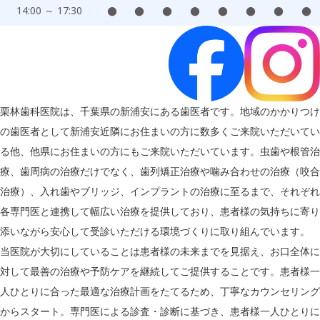
14:00 ～ 17:30
●
●
●
●
●
●
●
●
栗林歯科医院は、千葉県の新浦安にある歯医者です。地域のかかりつけ
の歯医者として新浦安近隣にお住まいの方に数多くご来院いただいてい
る他、他県にお住まいの方にもご来院いただいています。虫歯や根管治
療、歯周病の治療だけでなく、歯列矯正治療や噛み合わせの治療（咬合
治療）、入れ歯やブリッジ、インプラントの治療に至るまで、それぞれ
各専門医と連携して幅広い治療を提供しており、患者様の気持ちに寄り
添いながら安心して受診いただける環境づくりに取り組んでいます。
当医院が大切にしていることは患者様の未来までを見据え、お口全体に
対して最善の治療や予防ケアを継続してご提供することです。患者様一
人ひとりに合った最適な治療計画をたてるため、丁寧なカウンセリング
からスタート。専門医による診査・診断に基づき、患者様一人ひとりに