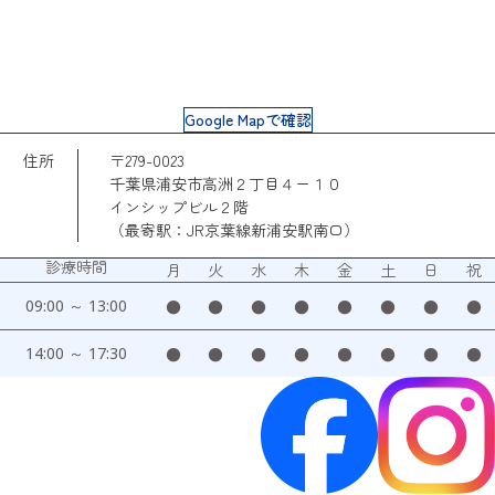
Google Mapで確認
住所
〒279-0023
千葉県浦安市高洲２丁目４ー１０
インシップビル２階
（最寄駅：JR京葉線新浦安駅南口）
診療時間
月
火
水
木
金
土
日
祝
09:00 ～ 13:00
●
●
●
●
●
●
●
●
14:00 ～ 17:30
●
●
●
●
●
●
●
●