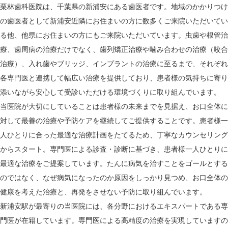
栗林歯科医院は、千葉県の新浦安にある歯医者です。地域のかかりつけ
の歯医者として新浦安近隣にお住まいの方に数多くご来院いただいてい
る他、他県にお住まいの方にもご来院いただいています。虫歯や根管治
療、歯周病の治療だけでなく、歯列矯正治療や噛み合わせの治療（咬合
治療）、入れ歯やブリッジ、インプラントの治療に至るまで、それぞれ
各専門医と連携して幅広い治療を提供しており、患者様の気持ちに寄り
添いながら安心して受診いただける環境づくりに取り組んでいます。
当医院が大切にしていることは患者様の未来までを見据え、お口全体に
対して最善の治療や予防ケアを継続してご提供することです。患者様一
人ひとりに合った最適な治療計画をたてるため、丁寧なカウンセリング
からスタート。専門医による診査・診断に基づき、患者様一人ひとりに
最適な治療をご提案しています。たんに病気を治すことをゴールとする
のではなく、なぜ病気になったのか原因をしっかり見つめ、お口全体の
健康を考えた治療と、再発をさせない予防に取り組んでいます。
新浦安駅が最寄りの当医院には、各分野におけるエキスパートである専
門医が在籍しています。専門医による高精度の治療を実現していますの