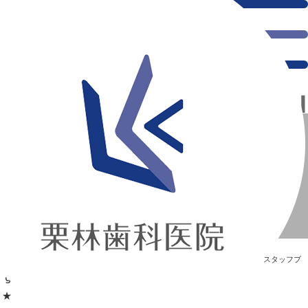
千葉県の新浦安にある歯医者｜diving★
diving★
新浦安の「痛くない」歯医者｜栗林歯科医院｜土日祝診療
>
Blog
>
スタッフブ
ログ
>
diving★
diving★