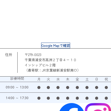
Google Mapで確認
住所
〒279-0023
千葉県浦安市高洲２丁目４ー１０
インシップビル２階
（最寄駅：JR京葉線新浦安駅南口）
診療時間
月
火
水
木
金
土
日
祝
09:00 ～ 13:00
●
●
●
●
●
●
●
●
14:00 ～ 17:30
●
●
●
●
●
●
●
●