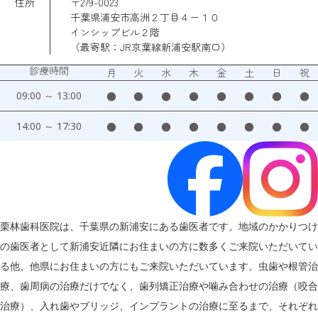
住所
〒279-0023
千葉県浦安市高洲２丁目４ー１０
インシップビル２階
（最寄駅：JR京葉線新浦安駅南口）
診療時間
月
火
水
木
金
土
日
祝
09:00 ～ 13:00
●
●
●
●
●
●
●
●
14:00 ～ 17:30
●
●
●
●
●
●
●
●
栗林歯科医院は、千葉県の新浦安にある歯医者です。地域のかかりつけ
の歯医者として新浦安近隣にお住まいの方に数多くご来院いただいてい
る他、他県にお住まいの方にもご来院いただいています。虫歯や根管治
療、歯周病の治療だけでなく、歯列矯正治療や噛み合わせの治療（咬合
治療）、入れ歯やブリッジ、インプラントの治療に至るまで、それぞれ