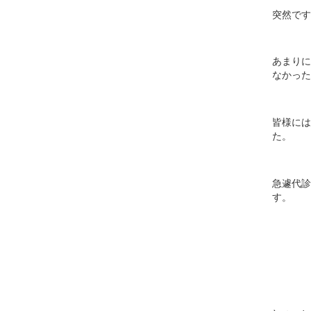
突然です
あまりに
なかった
皆様には
た。
急遽代診
す。