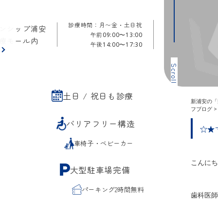
診療時間：月〜金・土日祝
ンシップ浦安
午前
09:00〜13:00
療モール内
午後
14:00〜17:30
ら
Scroll
土日 / 祝日も診療
新浦安の「
フブログ
バリアフリー構造
☆★
車椅子・ベビーカー
こんにち
大型駐車場完備
パーキング2時間無料
歯科医師