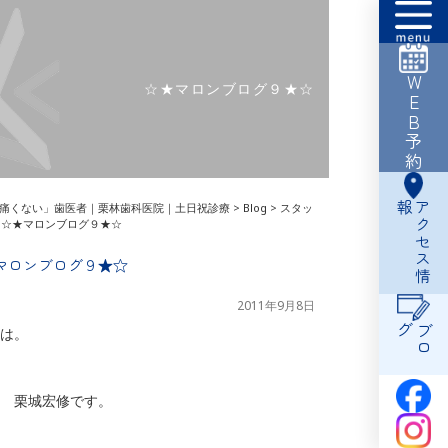
WEB予約
☆★マロンブログ９★☆
報
ア
ク
セ
ス
情
痛くない」歯医者｜栗林歯科医院｜土日祝診療
>
Blog
>
スタッ
>
☆★マロンブログ９★☆
マロンブログ９★☆
2011年9月8日
グ
ブ
ロ
は。
 栗城宏修です。