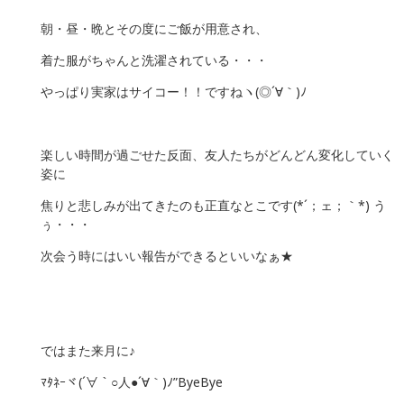
朝・昼・晩とその度にご飯が用意され、
着た服がちゃんと洗濯されている・・・
やっぱり実家はサイコー！！ですねヽ(◎´∀｀)ﾉ
楽しい時間が過ごせた反面、友人たちがどんどん変化していく
姿に
焦りと悲しみが出てきたのも正直なとこです(*´；ェ；｀*) う
ぅ・・・
次会う時にはいい報告ができるといいなぁ★
ではまた来月に♪
ﾏﾀﾈｰヾ(´∀｀○人●´∀｀)ﾉ”ByeBye