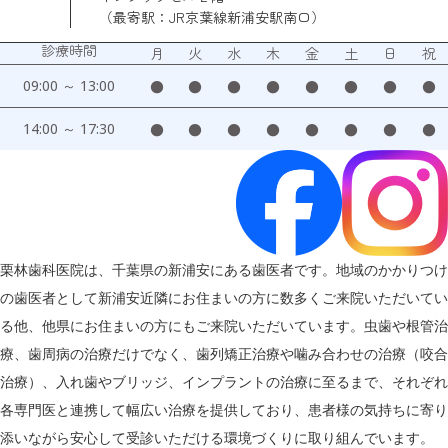
（最寄駅：JR京葉線新浦安駅南口）
診療時間
月
火
水
木
金
土
日
祝
09:00 ～ 13:00
●
●
●
●
●
●
●
●
14:00 ～ 17:30
●
●
●
●
●
●
●
●
栗林歯科医院は、千葉県の新浦安にある歯医者です。地域のかかりつけ
の歯医者として新浦安近隣にお住まいの方に数多くご来院いただいてい
る他、他県にお住まいの方にもご来院いただいています。虫歯や根管治
療、歯周病の治療だけでなく、歯列矯正治療や噛み合わせの治療（咬合
治療）、入れ歯やブリッジ、インプラントの治療に至るまで、それぞれ
各専門医と連携して幅広い治療を提供しており、患者様の気持ちに寄り
添いながら安心して受診いただける環境づくりに取り組んでいます。