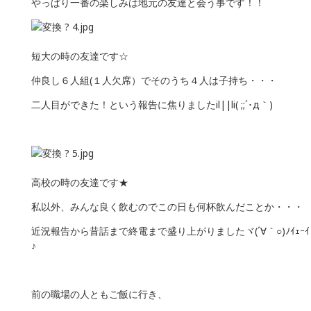
やっぱり一番の楽しみは地元の友達と会う事です！！
短大の時の友達です☆
仲良し６人組(１人欠席）でそのうち４人は子持ち・・・
二人目ができた！という報告に焦りましたil||li( ;;´･д｀)
高校の時の友達です★
私以外、みんな良く飲むのでこの日も何杯飲んだことか・・・
近況報告から昔話まで終電まで盛り上がりましたヾ(´∀｀○)ﾉｲｪｰｲ
♪
前の職場の人ともご飯に行き、