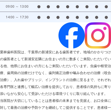
09:00 ～ 13:00
●
●
●
●
●
●
●
●
14:00 ～ 17:30
●
●
●
●
●
●
●
●
栗林歯科医院は、千葉県の新浦安にある歯医者です。地域のかかりつけ
の歯医者として新浦安近隣にお住まいの方に数多くご来院いただいてい
る他、他県にお住まいの方にもご来院いただいています。虫歯や根管治
療、歯周病の治療だけでなく、歯列矯正治療や噛み合わせの治療（咬合
治療）、入れ歯やブリッジ、インプラントの治療に至るまで、それぞれ
各専門医と連携して幅広い治療を提供しており、患者様の気持ちに寄り
添いながら安心して受診いただける環境づくりに取り組んでいます。
当医院が大切にしていることは患者様の未来までを見据え、お口全体に
対して最善の治療や予防ケアを継続してご提供することです。患者様一