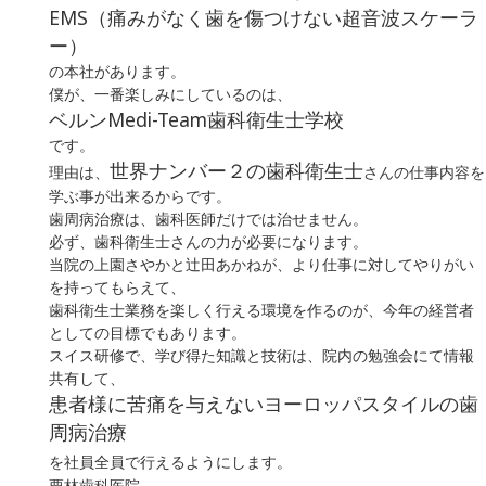
EMS（痛みがなく歯を傷つけない超音波スケーラ
ー）
の本社があります。
僕が、一番楽しみにしているのは、
ベルンMedi-Team歯科衛生士学校
です。
世界ナンバー２の歯科衛生士
理由は、
さんの仕事内容を
学ぶ事が出来るからです。
歯周病治療は、歯科医師だけでは治せません。
必ず、
歯科衛生士さんの力が必要
になります。
当院の上園さやかと辻田あかねが、より仕事に対してやりがい
を持ってもらえて、
歯科衛生士業務を楽しく行える環境を作る
のが、
今年の経営者
としての目標
でもあります。
スイス研修で、学び得た知識と技術は、
院内の勉強会にて情報
共有
して、
患者様に苦痛を与えないヨーロッパスタイルの歯
周病治療
を社員全員で行えるようにします。
栗林歯科医院