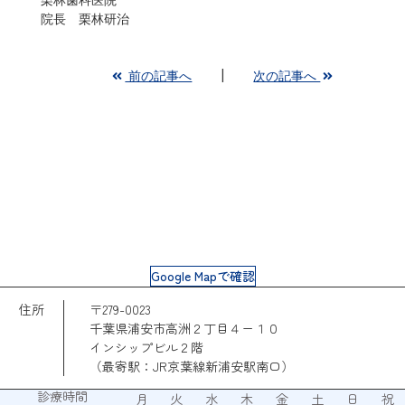
院長 栗林研治
前の記事へ
次の記事へ
Google Mapで確認
住所
〒279-0023
千葉県浦安市高洲２丁目４ー１０
インシップビル２階
（最寄駅：JR京葉線新浦安駅南口）
診療時間
月
火
水
木
金
土
日
祝