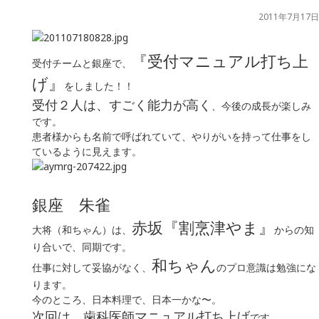
2011年7月17日
『受付マニュアル打ち上
受付チームと銀座で、
げ』
をしました！！
受付２人は、すごく能力が高く
、今後の成長が楽しみ
です。
患者様からも名前で呼ばれていて
、やりがいを持って仕事をし
ているように見えます。
銀座 朱雀
赤坂『割烹津やま』
大将（和ちゃん）は、
からの知
り合いで、同期です。
和ちゃん
仕事に対して妥協がなく、
のプロ意識は勉強にな
ります。
今のところ、日本料理で、日本一かな〜。
次回は、歯科医師マニュアル打ち上げ
です。