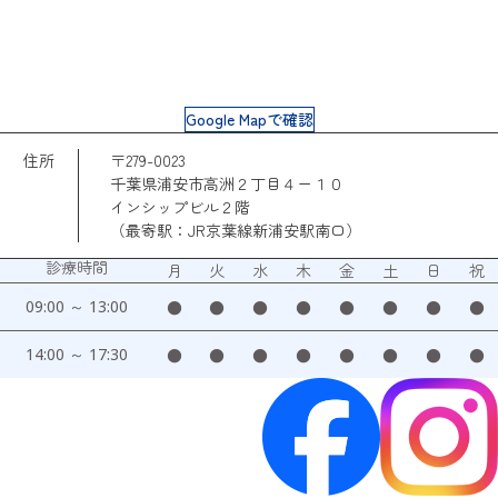
Google Mapで確認
住所
〒279-0023
千葉県浦安市高洲２丁目４ー１０
インシップビル２階
（最寄駅：JR京葉線新浦安駅南口）
診療時間
月
火
水
木
金
土
日
祝
09:00 ～ 13:00
●
●
●
●
●
●
●
●
14:00 ～ 17:30
●
●
●
●
●
●
●
●