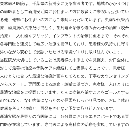
栗林歯科医院は、千葉県の新浦安にある歯医者です。地域のかかりつけ
の歯医者として新浦安近隣にお住まいの方に数多くご来院いただいてい
る他、他県にお住まいの方にもご来院いただいています。虫歯や根管治
療、歯周病の治療だけでなく、歯列矯正治療や噛み合わせの治療（咬合
治療）、入れ歯やブリッジ、インプラントの治療に至るまで、それぞれ
各専門医と連携して幅広い治療を提供しており、患者様の気持ちに寄り
添いながら安心して受診いただける環境づくりに取り組んでいます。
当医院が大切にしていることは患者様の未来までを見据え、お口全体に
対して最善の治療や予防ケアを継続してご提供することです。患者様一
人ひとりに合った最適な治療計画をたてるため、丁寧なカウンセリング
からスタート。専門医による診査・診断に基づき、患者様一人ひとりに
最適な治療をご提案しています。たんに病気を治すことをゴールとする
のではなく、なぜ病気になったのか原因をしっかり見つめ、お口全体の
健康を考えた治療と、再発をさせない予防に取り組んでいます。
新浦安駅が最寄りの当医院には、各分野におけるエキスパートである専
門医が在籍しています。専門医による高精度の治療を実現していますの