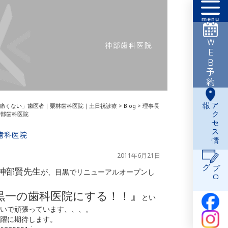
WEB予約
神部歯科医院
報
ア
ク
セ
ス
情
痛くない」歯医者｜栗林歯科医院｜土日祝診療
>
Blog
>
理事長
神部歯科医院
歯科医院
2011年6月21日
グ
ブ
ロ
神部賢先生
が、目黒でリニューアルオープンし
黒一の歯科医院にする！！』
とい
いで頑張っています、、、。
躍に期待します。