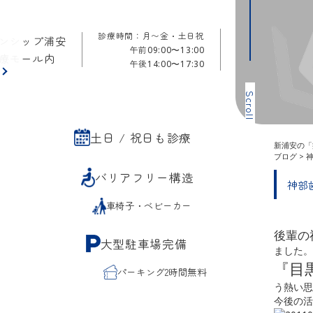
診療時間：月〜金・土日祝
ンシップ浦安
午前
09:00〜13:00
療モール内
午後
14:00〜17:30
ら
Scroll
土日 / 祝日も診療
新浦安の「
ブログ
>
バリアフリー構造
神部
車椅子・ベビーカー
後輩の
大型駐車場完備
ました。
『目
パーキング2時間無料
う熱い思
今後の活