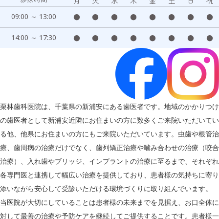
月
火
水
木
金
土
日
祝
09:00 ～ 13:00
●
●
●
●
●
●
●
●
14:00 ～ 17:30
●
●
●
●
●
●
●
●
栗林歯科医院は、千葉県の新浦安にある歯医者です。地域のかかりつけ
の歯医者として新浦安近隣にお住まいの方に数多くご来院いただいてい
る他、他県にお住まいの方にもご来院いただいています。虫歯や根管治
療、歯周病の治療だけでなく、歯列矯正治療や噛み合わせの治療（咬合
治療）、入れ歯やブリッジ、インプラントの治療に至るまで、それぞれ
各専門医と連携して幅広い治療を提供しており、患者様の気持ちに寄り
添いながら安心して受診いただける環境づくりに取り組んでいます。
当医院が大切にしていることは患者様の未来までを見据え、お口全体に
対して最善の治療や予防ケアを継続してご提供することです。患者様一