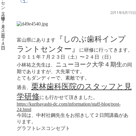
（土）、２４日（日）
2011年6月15日
『しのぶ歯科インプ
富山県にあります
ラントセンター』
に研修に行ってきます。
２０１１年７月２３日（土）〜２４日（日）
ニューヨーク大学４期生
小林祐之先生は、
の同
期でありますが、大先輩です。
とてもダンディーで、素敵です。
栗林歯科医院のスタッフと見
過去、
学研修
にも行かせて頂きました。
https://kuribayashi-dc.com/information/staff-blog/post-
24.html
今回は、中村社鋼先生をお招きして２日間講義があ
ります。
グラフトレスコンセプト