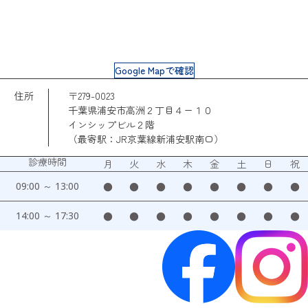
Google Mapで確認
住所
〒279-0023
千葉県浦安市高洲２丁目４ー１０
インシップビル２階
（最寄駅：JR京葉線新浦安駅南口）
診療時間
月
火
水
木
金
土
日
祝
09:00 ～ 13:00
●
●
●
●
●
●
●
●
14:00 ～ 17:30
●
●
●
●
●
●
●
●