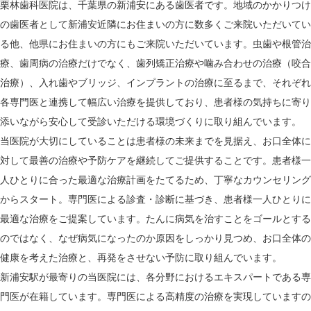
栗林歯科医院は、千葉県の新浦安にある歯医者です。地域のかかりつけ
の歯医者として新浦安近隣にお住まいの方に数多くご来院いただいてい
る他、他県にお住まいの方にもご来院いただいています。虫歯や根管治
療、歯周病の治療だけでなく、歯列矯正治療や噛み合わせの治療（咬合
治療）、入れ歯やブリッジ、インプラントの治療に至るまで、それぞれ
各専門医と連携して幅広い治療を提供しており、患者様の気持ちに寄り
添いながら安心して受診いただける環境づくりに取り組んでいます。
当医院が大切にしていることは患者様の未来までを見据え、お口全体に
対して最善の治療や予防ケアを継続してご提供することです。患者様一
人ひとりに合った最適な治療計画をたてるため、丁寧なカウンセリング
からスタート。専門医による診査・診断に基づき、患者様一人ひとりに
最適な治療をご提案しています。たんに病気を治すことをゴールとする
のではなく、なぜ病気になったのか原因をしっかり見つめ、お口全体の
健康を考えた治療と、再発をさせない予防に取り組んでいます。
新浦安駅が最寄りの当医院には、各分野におけるエキスパートである専
門医が在籍しています。専門医による高精度の治療を実現していますの