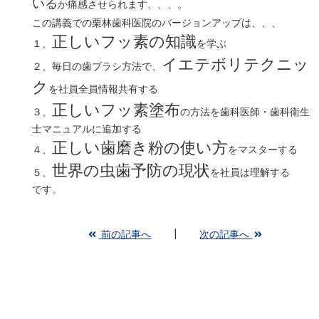
いる
か痛感させられます、、、。
この講義での栗林歯科医院のバージョンアップは、、、
正しいフッ素の知識
１、
を学ぶ
イエテボリテクニッ
２、毎日の歯ブラシ方法で、
ク
を社員全員情報共有する
正しいフッ素塗布
３、
の方法を歯科医師・歯科衛生
士マニュアルに追加する
正しい歯磨き粉の使い方
４、
をマスターする
世界の虫歯予防の現状
５、
を社員は理解する
です。
前の記事へ
次の記事へ