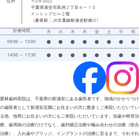
住所
〒279-0023
千葉県浦安市高洲２丁目４ー１０
インシップビル２階
（最寄駅：JR京葉線新浦安駅南口）
診療時間
月
火
水
木
金
土
日
祝
09:00 ～ 13:00
●
●
●
●
●
●
●
●
14:00 ～ 17:30
●
●
●
●
●
●
●
●
栗林歯科医院は、千葉県の新浦安にある歯医者です。地域のかかりつけ
の歯医者として新浦安近隣にお住まいの方に数多くご来院いただいてい
る他、他県にお住まいの方にもご来院いただいています。虫歯や根管治
療、歯周病の治療だけでなく、歯列矯正治療や噛み合わせの治療（咬合
治療）、入れ歯やブリッジ、インプラントの治療に至るまで、それぞれ