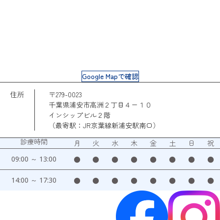
Google Mapで確認
住所
〒279-0023
千葉県浦安市高洲２丁目４ー１０
インシップビル２階
（最寄駅：JR京葉線新浦安駅南口）
診療時間
月
火
水
木
金
土
日
祝
09:00 ～ 13:00
●
●
●
●
●
●
●
●
14:00 ～ 17:30
●
●
●
●
●
●
●
●