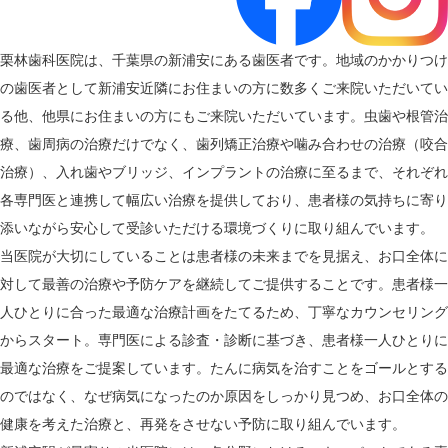
栗林歯科医院は、千葉県の新浦安にある歯医者です。地域のかかりつけ
の歯医者として新浦安近隣にお住まいの方に数多くご来院いただいてい
る他、他県にお住まいの方にもご来院いただいています。虫歯や根管治
療、歯周病の治療だけでなく、歯列矯正治療や噛み合わせの治療（咬合
治療）、入れ歯やブリッジ、インプラントの治療に至るまで、それぞれ
各専門医と連携して幅広い治療を提供しており、患者様の気持ちに寄り
添いながら安心して受診いただける環境づくりに取り組んでいます。
当医院が大切にしていることは患者様の未来までを見据え、お口全体に
対して最善の治療や予防ケアを継続してご提供することです。患者様一
人ひとりに合った最適な治療計画をたてるため、丁寧なカウンセリング
からスタート。専門医による診査・診断に基づき、患者様一人ひとりに
最適な治療をご提案しています。たんに病気を治すことをゴールとする
のではなく、なぜ病気になったのか原因をしっかり見つめ、お口全体の
健康を考えた治療と、再発をさせない予防に取り組んでいます。