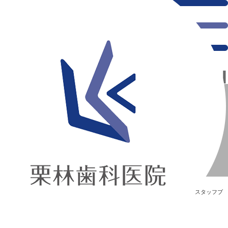
千葉県の新浦安にある歯医者｜◆卒業◆
◆卒業◆
新浦安の「痛くない」歯医者｜栗林歯科医院｜土日祝診療
>
Blog
>
スタッフブ
ログ
>
◆卒業◆
◆卒業◆