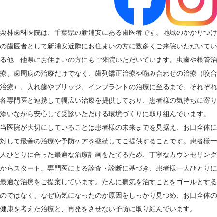
栗林歯科医院は、千葉県の新浦安にある歯医者です。地域のかかりつけ
の歯医者として新浦安近隣にお住まいの方に数多くご来院いただいてい
る他、他県にお住まいの方にもご来院いただいています。虫歯や根管治
療、歯周病の治療だけでなく、歯列矯正治療や噛み合わせの治療（咬合
治療）、入れ歯やブリッジ、インプラントの治療に至るまで、それぞれ
各専門医と連携して幅広い治療を提供しており、患者様の気持ちに寄り
添いながら安心して受診いただける環境づくりに取り組んでいます。
当医院が大切にしていることは患者様の未来までを見据え、お口全体に
対して最善の治療や予防ケアを継続してご提供することです。患者様一
人ひとりに合った最適な治療計画をたてるため、丁寧なカウンセリング
からスタート。専門医による診査・診断に基づき、患者様一人ひとりに
最適な治療をご提案しています。たんに病気を治すことをゴールとする
のではなく、なぜ病気になったのか原因をしっかり見つめ、お口全体の
健康を考えた治療と、再発をさせない予防に取り組んでいます。