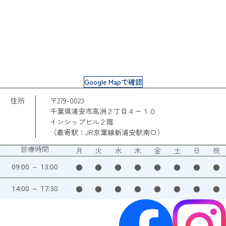
Google Mapで確認
住所
〒279-0023
千葉県浦安市高洲２丁目４ー１０
インシップビル２階
（最寄駅：JR京葉線新浦安駅南口）
診療時間
月
火
水
木
金
土
日
祝
09:00 ～ 13:00
●
●
●
●
●
●
●
●
14:00 ～ 17:30
●
●
●
●
●
●
●
●