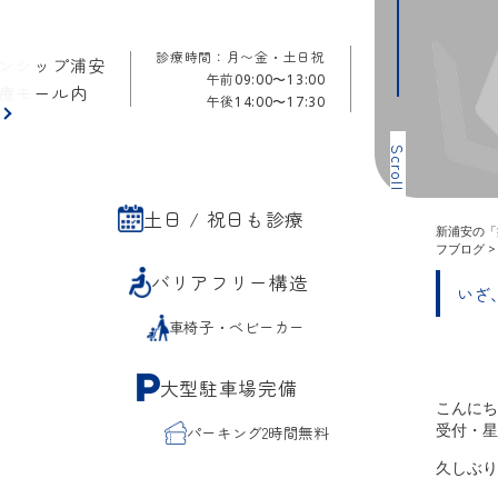
診療時間：月〜金・土日祝
ンシップ浦安
午前
09:00〜13:00
療モール内
午後
14:00〜17:30
ら
Scroll
土日 / 祝日も診療
新浦安の「
フブログ
バリアフリー構造
いざ
車椅子・ベビーカー
大型駐車場完備
こんにち
受付・星
パーキング2時間無料
久しぶり