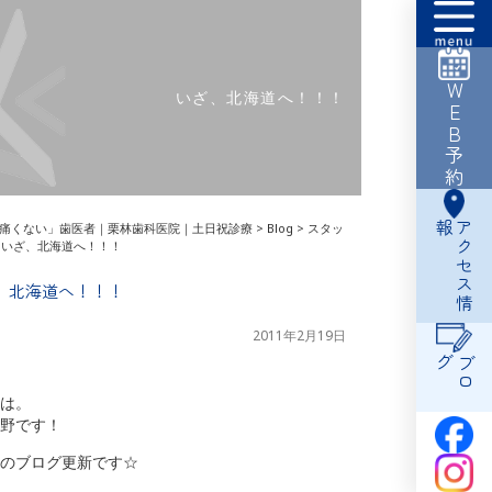
WEB予約
いざ、北海道へ！！！
報
ア
ク
セ
ス
情
痛くない」歯医者｜栗林歯科医院｜土日祝診療
>
Blog
>
スタッ
>
いざ、北海道へ！！！
、北海道へ！！！
2011年2月19日
グ
ブ
ロ
は。
野です！
のブログ更新です☆