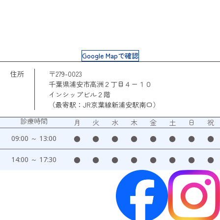
Google Mapで確認
住所
〒279-0023
千葉県浦安市高洲２丁目４ー１０
インシップビル２階
（最寄駅：JR京葉線新浦安駅南口）
診療時間
月
火
水
木
金
土
日
祝
09:00 ～ 13:00
●
●
●
●
●
●
●
●
14:00 ～ 17:30
●
●
●
●
●
●
●
●