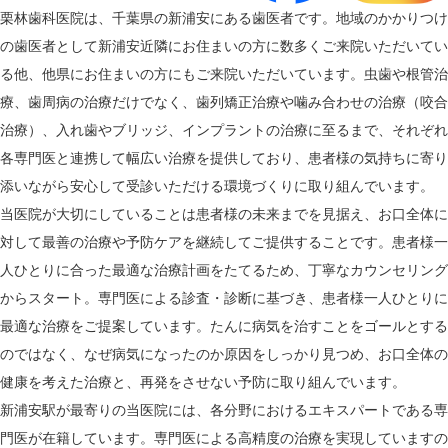
栗林歯科医院は、千葉県の新浦安にある歯医者です。地域のかかりつけ
の歯医者として新浦安近隣にお住まいの方に数多くご来院いただいてい
る他、他県にお住まいの方にもご来院いただいています。虫歯や根管治
療、歯周病の治療だけでなく、歯列矯正治療や噛み合わせの治療（咬合
治療）、入れ歯やブリッジ、インプラントの治療に至るまで、それぞれ
各専門医と連携して幅広い治療を提供しており、患者様の気持ちに寄り
添いながら安心して受診いただける環境づくりに取り組んでいます。
当医院が大切にしていることは患者様の未来までを見据え、お口全体に
対して最善の治療や予防ケアを継続してご提供することです。患者様一
人ひとりに合った最適な治療計画をたてるため、丁寧なカウンセリング
からスタート。専門医による診査・診断に基づき、患者様一人ひとりに
最適な治療をご提案しています。たんに病気を治すことをゴールとする
のではなく、なぜ病気になったのか原因をしっかり見つめ、お口全体の
健康を考えた治療と、再発をさせない予防に取り組んでいます。
新浦安駅が最寄りの当医院には、各分野におけるエキスパートである専
門医が在籍しています。専門医による高精度の治療を実現していますの