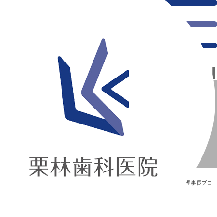
千葉県の新浦安にある歯医者｜年賀状
年賀状
新浦安の「痛くない」歯医者｜栗林歯科医院｜土日祝診療
>
Blog
>
理事長ブロ
グ
>
年賀状
年賀状