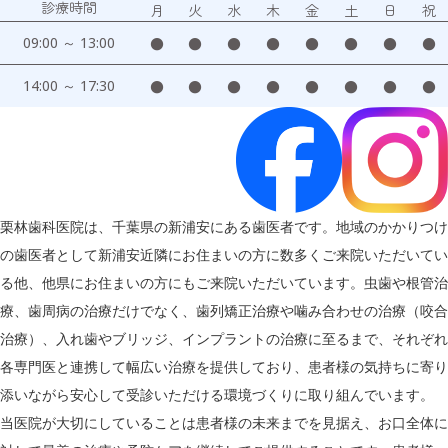
診療時間
月
火
水
木
金
土
日
祝
09:00 ～ 13:00
●
●
●
●
●
●
●
●
14:00 ～ 17:30
●
●
●
●
●
●
●
●
栗林歯科医院は、千葉県の新浦安にある歯医者です。地域のかかりつけ
の歯医者として新浦安近隣にお住まいの方に数多くご来院いただいてい
る他、他県にお住まいの方にもご来院いただいています。虫歯や根管治
療、歯周病の治療だけでなく、歯列矯正治療や噛み合わせの治療（咬合
治療）、入れ歯やブリッジ、インプラントの治療に至るまで、それぞれ
各専門医と連携して幅広い治療を提供しており、患者様の気持ちに寄り
添いながら安心して受診いただける環境づくりに取り組んでいます。
当医院が大切にしていることは患者様の未来までを見据え、お口全体に