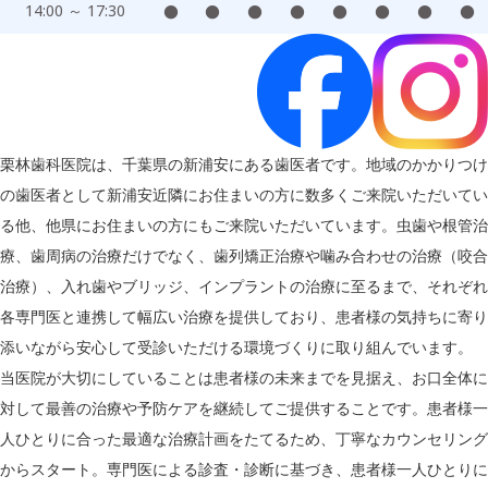
14:00 ～ 17:30
●
●
●
●
●
●
●
●
栗林歯科医院は、千葉県の新浦安にある歯医者です。地域のかかりつけ
の歯医者として新浦安近隣にお住まいの方に数多くご来院いただいてい
る他、他県にお住まいの方にもご来院いただいています。虫歯や根管治
療、歯周病の治療だけでなく、歯列矯正治療や噛み合わせの治療（咬合
治療）、入れ歯やブリッジ、インプラントの治療に至るまで、それぞれ
各専門医と連携して幅広い治療を提供しており、患者様の気持ちに寄り
添いながら安心して受診いただける環境づくりに取り組んでいます。
当医院が大切にしていることは患者様の未来までを見据え、お口全体に
対して最善の治療や予防ケアを継続してご提供することです。患者様一
人ひとりに合った最適な治療計画をたてるため、丁寧なカウンセリング
からスタート。専門医による診査・診断に基づき、患者様一人ひとりに