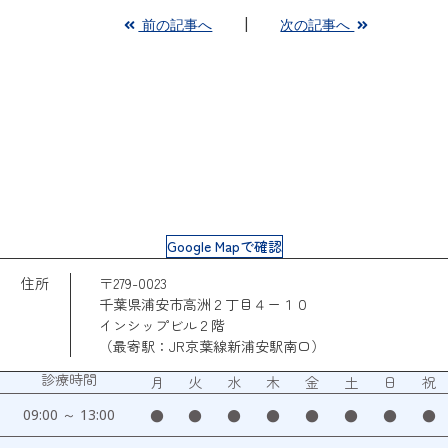
前の記事へ
次の記事へ
Google Mapで確認
住所
〒279-0023
千葉県浦安市高洲２丁目４ー１０
インシップビル２階
（最寄駅：JR京葉線新浦安駅南口）
診療時間
月
火
水
木
金
土
日
祝
09:00 ～ 13:00
●
●
●
●
●
●
●
●