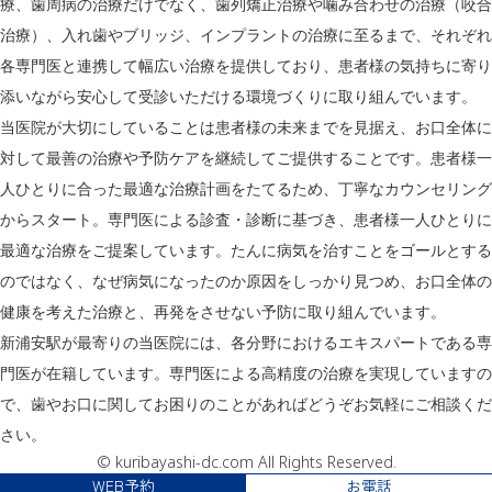
療、歯周病の治療だけでなく、歯列矯正治療や噛み合わせの治療（咬合
治療）、入れ歯やブリッジ、インプラントの治療に至るまで、それぞれ
各専門医と連携して幅広い治療を提供しており、患者様の気持ちに寄り
添いながら安心して受診いただける環境づくりに取り組んでいます。
当医院が大切にしていることは患者様の未来までを見据え、お口全体に
対して最善の治療や予防ケアを継続してご提供することです。患者様一
人ひとりに合った最適な治療計画をたてるため、丁寧なカウンセリング
からスタート。専門医による診査・診断に基づき、患者様一人ひとりに
最適な治療をご提案しています。たんに病気を治すことをゴールとする
のではなく、なぜ病気になったのか原因をしっかり見つめ、お口全体の
健康を考えた治療と、再発をさせない予防に取り組んでいます。
新浦安駅が最寄りの当医院には、各分野におけるエキスパートである専
門医が在籍しています。専門医による高精度の治療を実現していますの
で、歯やお口に関してお困りのことがあればどうぞお気軽にご相談くだ
さい。
© kuribayashi-dc.com All Rights Reserved.
WEB予約
お電話