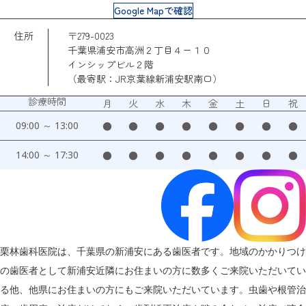
Google Mapで確認
住所
〒279-0023
千葉県浦安市高洲２丁目４ー１０
インシップビル２階
（最寄駅：JR京葉線新浦安駅南口）
診療時間
月
火
水
木
金
土
日
祝
09:00 ～ 13:00
●
●
●
●
●
●
●
●
14:00 ～ 17:30
●
●
●
●
●
●
●
●
栗林歯科医院は、千葉県の新浦安にある歯医者です。地域のかかりつけ
の歯医者として新浦安近隣にお住まいの方に数多くご来院いただいてい
る他、他県にお住まいの方にもご来院いただいています。虫歯や根管治