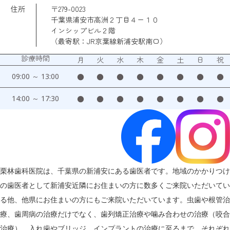
住所
〒279-0023
千葉県浦安市高洲２丁目４ー１０
インシップビル２階
（最寄駅：JR京葉線新浦安駅南口）
診療時間
月
火
水
木
金
土
日
祝
09:00 ～ 13:00
●
●
●
●
●
●
●
●
14:00 ～ 17:30
●
●
●
●
●
●
●
●
栗林歯科医院は、千葉県の新浦安にある歯医者です。地域のかかりつけ
の歯医者として新浦安近隣にお住まいの方に数多くご来院いただいてい
る他、他県にお住まいの方にもご来院いただいています。虫歯や根管治
療、歯周病の治療だけでなく、歯列矯正治療や噛み合わせの治療（咬合
治療）、入れ歯やブリッジ、インプラントの治療に至るまで、それぞれ