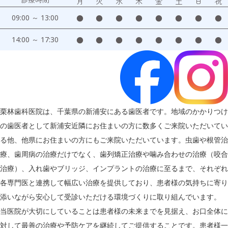
月
火
水
木
金
土
日
祝
09:00 ～ 13:00
●
●
●
●
●
●
●
●
14:00 ～ 17:30
●
●
●
●
●
●
●
●
栗林歯科医院は、千葉県の新浦安にある歯医者です。地域のかかりつけ
の歯医者として新浦安近隣にお住まいの方に数多くご来院いただいてい
る他、他県にお住まいの方にもご来院いただいています。虫歯や根管治
療、歯周病の治療だけでなく、歯列矯正治療や噛み合わせの治療（咬合
治療）、入れ歯やブリッジ、インプラントの治療に至るまで、それぞれ
各専門医と連携して幅広い治療を提供しており、患者様の気持ちに寄り
添いながら安心して受診いただける環境づくりに取り組んでいます。
当医院が大切にしていることは患者様の未来までを見据え、お口全体に
対して最善の治療や予防ケアを継続してご提供することです。患者様一