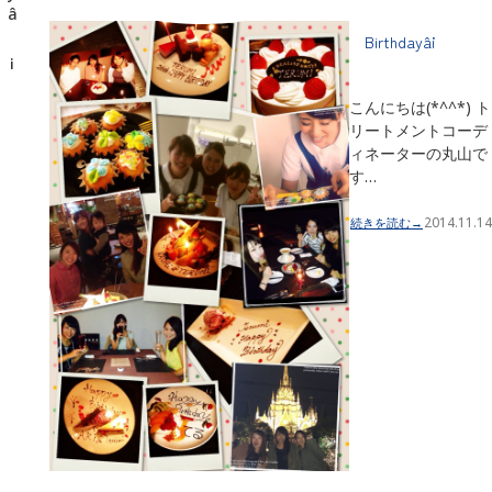
Birthdayâ¡
こんにちは(*^^*) ト
リートメントコーデ
ィネーターの丸山で
す…
2014.11.14
続きを読む→