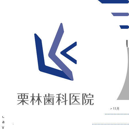
千葉県の新浦安にある歯医者｜Birthdayâ¡
Birthdayâ¡
新浦安の「痛くない」歯医者｜栗林歯科医院｜土日祝診療
>
2014年
>
11月
2014年11月の記事一覧