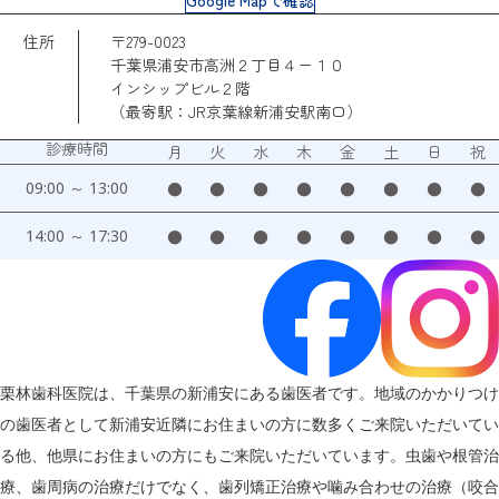
住所
〒279-0023
千葉県浦安市高洲２丁目４ー１０
インシップビル２階
（最寄駅：JR京葉線新浦安駅南口）
診療時間
月
火
水
木
金
土
日
祝
09:00 ～ 13:00
●
●
●
●
●
●
●
●
14:00 ～ 17:30
●
●
●
●
●
●
●
●
栗林歯科医院は、千葉県の新浦安にある歯医者です。地域のかかりつけ
の歯医者として新浦安近隣にお住まいの方に数多くご来院いただいてい
る他、他県にお住まいの方にもご来院いただいています。虫歯や根管治
療、歯周病の治療だけでなく、歯列矯正治療や噛み合わせの治療（咬合