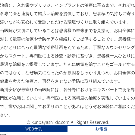
治療）、入れ歯やブリッジ、インプラントの治療に至るまで、それぞれ
各専門医と連携して幅広い治療を提供しており、患者様の気持ちに寄り
添いながら安心して受診いただける環境づくりに取り組んでいます。
当医院が大切にしていることは患者様の未来までを見据え、お口全体に
対して最善の治療や予防ケアを継続してご提供することです。患者様一
人ひとりに合った最適な治療計画をたてるため、丁寧なカウンセリング
からスタート。専門医による診査・診断に基づき、患者様一人ひとりに
最適な治療をご提案しています。たんに病気を治すことをゴールとする
のではなく、なぜ病気になったのか原因をしっかり見つめ、お口全体の
健康を考えた治療と、再発をさせない予防に取り組んでいます。
新浦安駅が最寄りの当医院には、各分野におけるエキスパートである専
門医が在籍しています。専門医による高精度の治療を実現していますの
で、歯やお口に関してお困りのことがあればどうぞお気軽にご相談くだ
さい。
© kuribayashi-dc.com All Rights Reserved.
WEB予約
お電話