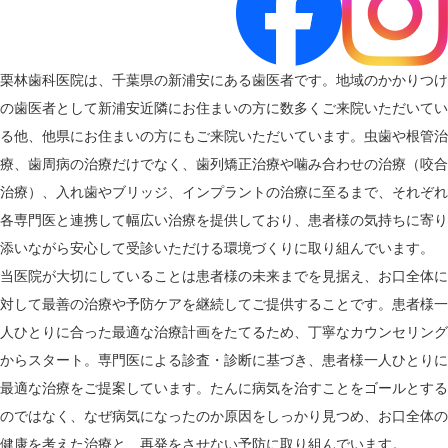
栗林歯科医院は、千葉県の新浦安にある歯医者です。地域のかかりつけ
の歯医者として新浦安近隣にお住まいの方に数多くご来院いただいてい
る他、他県にお住まいの方にもご来院いただいています。虫歯や根管治
療、歯周病の治療だけでなく、歯列矯正治療や噛み合わせの治療（咬合
治療）、入れ歯やブリッジ、インプラントの治療に至るまで、それぞれ
各専門医と連携して幅広い治療を提供しており、患者様の気持ちに寄り
添いながら安心して受診いただける環境づくりに取り組んでいます。
当医院が大切にしていることは患者様の未来までを見据え、お口全体に
対して最善の治療や予防ケアを継続してご提供することです。患者様一
人ひとりに合った最適な治療計画をたてるため、丁寧なカウンセリング
からスタート。専門医による診査・診断に基づき、患者様一人ひとりに
最適な治療をご提案しています。たんに病気を治すことをゴールとする
のではなく、なぜ病気になったのか原因をしっかり見つめ、お口全体の
健康を考えた治療と、再発をさせない予防に取り組んでいます。