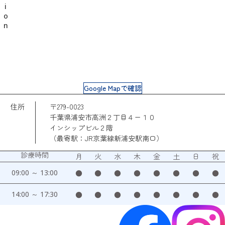
Google Mapで確認
住所
〒279-0023
千葉県浦安市高洲２丁目４ー１０
インシップビル２階
（最寄駅：JR京葉線新浦安駅南口）
診療時間
月
火
水
木
金
土
日
祝
09:00 ～ 13:00
●
●
●
●
●
●
●
●
14:00 ～ 17:30
●
●
●
●
●
●
●
●