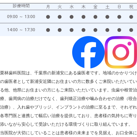
診療時間
月
火
水
木
金
土
日
祝
09:00 ～ 13:00
●
●
●
●
●
●
●
●
14:00 ～ 17:30
●
●
●
●
●
●
●
●
栗林歯科医院は、千葉県の新浦安にある歯医者です。地域のかかりつけ
の歯医者として新浦安近隣にお住まいの方に数多くご来院いただいてい
る他、他県にお住まいの方にもご来院いただいています。虫歯や根管治
療、歯周病の治療だけでなく、歯列矯正治療や噛み合わせの治療（咬合
治療）、入れ歯やブリッジ、インプラントの治療に至るまで、それぞれ
各専門医と連携して幅広い治療を提供しており、患者様の気持ちに寄り
添いながら安心して受診いただける環境づくりに取り組んでいます。
当医院が大切にしていることは患者様の未来までを見据え、お口全体に