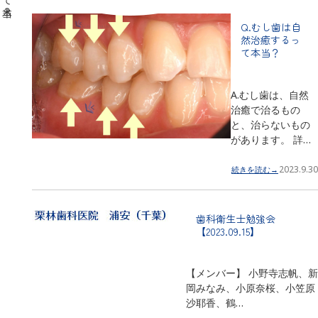
Q.むし歯は自
然治癒するっ
て本当？
A.むし歯は、自然
治癒で治るもの
と、治らないもの
があります。 詳…
2023.9.30
続きを読む→
歯科衛生士勉強会
【2023.09.15】
【メンバー】 小野寺志帆、新
岡みなみ、小原奈桜、小笠原
沙耶香、鶴…