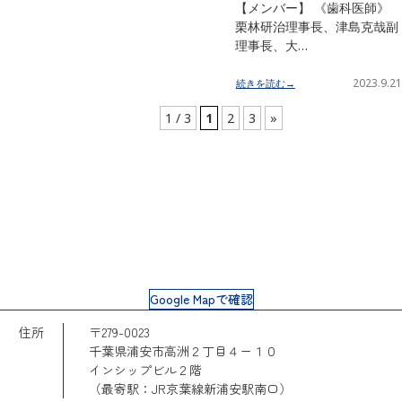
【メンバー】 《歯科医師》
栗林研治理事長、津島克哉副
理事長、大…
2023.9.21
続きを読む→
1 / 3
1
2
3
»
Google Mapで確認
住所
〒279-0023
千葉県浦安市高洲２丁目４ー１０
インシップビル２階
（最寄駅：JR京葉線新浦安駅南口）