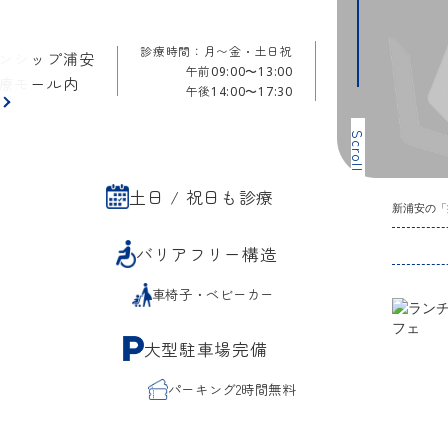
診療時間：月〜金・土日祝
ンシップ浦安
午前
09:00〜13:00
療モール内
午後
14:00〜17:30
ら
Scroll
土日 / 祝日も診療
新浦安の「
バリアフリー構造
車椅子・ベビーカー
大型駐車場完備
パーキング2時間無料