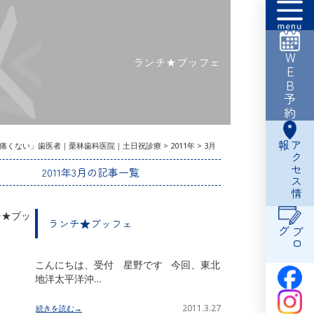
WEB予約
ランチ★ブッフェ
報
ア
ク
セ
ス
情
痛くない」歯医者｜栗林歯科医院｜土日祝診療
>
2011年
>
3月
2011年3月の記事一覧
ランチ★ブッフェ
グ
ブ
ロ
こんにちは、受付 星野です 今回、東北
地洋太平洋沖…
2011.3.27
続きを読む→