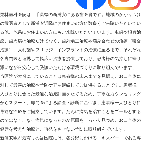
栗林歯科医院は、千葉県の新浦安にある歯医者です。地域のかかりつけ
の歯医者として新浦安近隣にお住まいの方に数多くご来院いただいてい
る他、他県にお住まいの方にもご来院いただいています。虫歯や根管治
療、歯周病の治療だけでなく、歯列矯正治療や噛み合わせの治療（咬合
治療）、入れ歯やブリッジ、インプラントの治療に至るまで、それぞれ
各専門医と連携して幅広い治療を提供しており、患者様の気持ちに寄り
添いながら安心して受診いただける環境づくりに取り組んでいます。
当医院が大切にしていることは患者様の未来までを見据え、お口全体に
対して最善の治療や予防ケアを継続してご提供することです。患者様一
人ひとりに合った最適な治療計画をたてるため、丁寧なカウンセリング
からスタート。専門医による診査・診断に基づき、患者様一人ひとりに
最適な治療をご提案しています。たんに病気を治すことをゴールとする
のではなく、なぜ病気になったのか原因をしっかり見つめ、お口全体の
健康を考えた治療と、再発をさせない予防に取り組んでいます。
新浦安駅が最寄りの当医院には、各分野におけるエキスパートである専