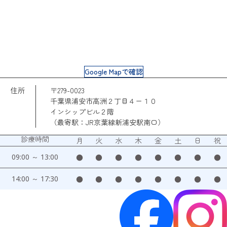
Google Mapで確認
住所
〒279-0023
千葉県浦安市高洲２丁目４ー１０
インシップビル２階
（最寄駅：JR京葉線新浦安駅南口）
診療時間
月
火
水
木
金
土
日
祝
09:00 ～ 13:00
●
●
●
●
●
●
●
●
14:00 ～ 17:30
●
●
●
●
●
●
●
●