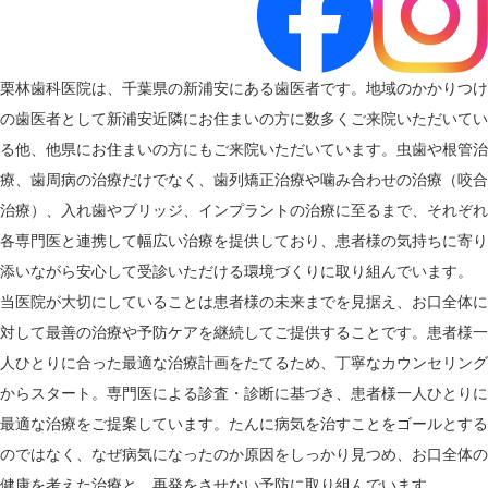
栗林歯科医院は、千葉県の新浦安にある歯医者です。地域のかかりつけ
の歯医者として新浦安近隣にお住まいの方に数多くご来院いただいてい
る他、他県にお住まいの方にもご来院いただいています。虫歯や根管治
療、歯周病の治療だけでなく、歯列矯正治療や噛み合わせの治療（咬合
治療）、入れ歯やブリッジ、インプラントの治療に至るまで、それぞれ
各専門医と連携して幅広い治療を提供しており、患者様の気持ちに寄り
添いながら安心して受診いただける環境づくりに取り組んでいます。
当医院が大切にしていることは患者様の未来までを見据え、お口全体に
対して最善の治療や予防ケアを継続してご提供することです。患者様一
人ひとりに合った最適な治療計画をたてるため、丁寧なカウンセリング
からスタート。専門医による診査・診断に基づき、患者様一人ひとりに
最適な治療をご提案しています。たんに病気を治すことをゴールとする
のではなく、なぜ病気になったのか原因をしっかり見つめ、お口全体の
健康を考えた治療と、再発をさせない予防に取り組んでいます。