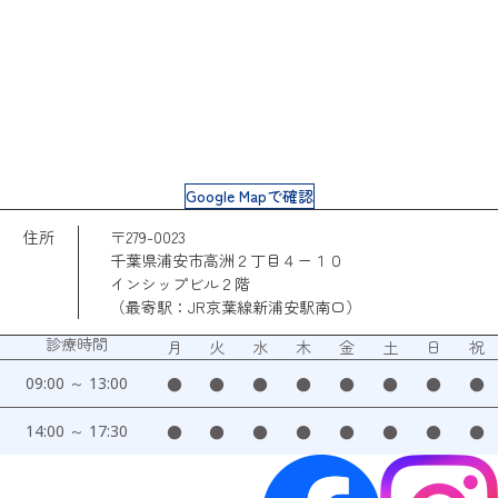
Google Mapで確認
住所
〒279-0023
千葉県浦安市高洲２丁目４ー１０
インシップビル２階
（最寄駅：JR京葉線新浦安駅南口）
診療時間
月
火
水
木
金
土
日
祝
09:00 ～ 13:00
●
●
●
●
●
●
●
●
14:00 ～ 17:30
●
●
●
●
●
●
●
●