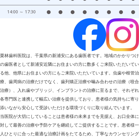
14:00 ～ 17:30
●
●
●
●
●
●
●
●
栗林歯科医院は、千葉県の新浦安にある歯医者です。地域のかかりつけ
の歯医者として新浦安近隣にお住まいの方に数多くご来院いただいてい
る他、他県にお住まいの方にもご来院いただいています。虫歯や根管治
療、歯周病の治療だけでなく、歯列矯正治療や噛み合わせの治療（咬合
治療）、入れ歯やブリッジ、インプラントの治療に至るまで、それぞれ
各専門医と連携して幅広い治療を提供しており、患者様の気持ちに寄り
添いながら安心して受診いただける環境づくりに取り組んでいます。
当医院が大切にしていることは患者様の未来までを見据え、お口全体に
対して最善の治療や予防ケアを継続してご提供することです。患者様一
人ひとりに合った最適な治療計画をたてるため、丁寧なカウンセリング