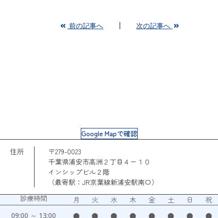
前の記事へ
次の記事へ
Google Mapで確認
住所
〒279-0023
千葉県浦安市高洲２丁目４ー１０
インシップビル２階
（最寄駅：JR京葉線新浦安駅南口）
診療時間
月
火
水
木
金
土
日
祝
09:00 ～ 13:00
●
●
●
●
●
●
●
●