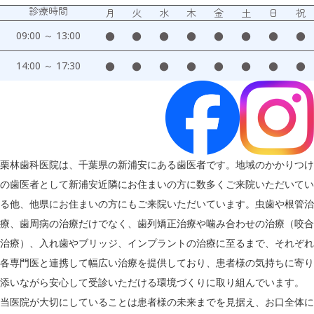
診療時間
月
火
水
木
金
土
日
祝
09:00 ～ 13:00
●
●
●
●
●
●
●
●
14:00 ～ 17:30
●
●
●
●
●
●
●
●
栗林歯科医院は、千葉県の新浦安にある歯医者です。地域のかかりつけ
の歯医者として新浦安近隣にお住まいの方に数多くご来院いただいてい
る他、他県にお住まいの方にもご来院いただいています。虫歯や根管治
療、歯周病の治療だけでなく、歯列矯正治療や噛み合わせの治療（咬合
治療）、入れ歯やブリッジ、インプラントの治療に至るまで、それぞれ
各専門医と連携して幅広い治療を提供しており、患者様の気持ちに寄り
添いながら安心して受診いただける環境づくりに取り組んでいます。
当医院が大切にしていることは患者様の未来までを見据え、お口全体に