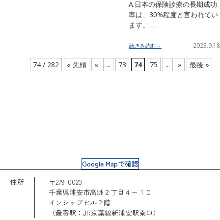
A.日本の保険診療の長期成功
率は、30%程度と言われてい
ます。 …
2023.9.18
続きを読む→
74 / 282
« 先頭
«
...
73
74
75
...
»
最後 »
Google Mapで確認
住所
〒279-0023
千葉県浦安市高洲２丁目４ー１０
インシップビル２階
（最寄駅：JR京葉線新浦安駅南口）