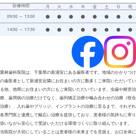
診療時間
月
火
水
木
金
土
日
祝
09:00 ～ 13:00
●
●
●
●
●
●
●
●
14:00 ～ 17:30
●
●
●
●
●
●
●
●
栗林歯科医院は、千葉県の新浦安にある歯医者です。地域のかかりつけ
の歯医者として新浦安近隣にお住まいの方に数多くご来院いただいてい
る他、他県にお住まいの方にもご来院いただいています。虫歯や根管治
療、歯周病の治療だけでなく、歯列矯正治療や噛み合わせの治療（咬合
治療）、入れ歯やブリッジ、インプラントの治療に至るまで、それぞれ
各専門医と連携して幅広い治療を提供しており、患者様の気持ちに寄り
添いながら安心して受診いただける環境づくりに取り組んでいます。
当医院が大切にしていることは患者様の未来までを見据え、お口全体に