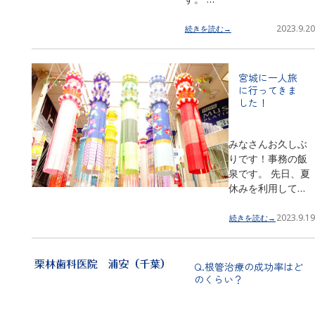
2023.9.20
続きを読む→
宮城に一人旅
に行ってきま
した！
みなさんお久しぶ
りです！事務の飯
泉です。 先日、夏
休みを利用して…
2023.9.19
続きを読む→
Q.根管治療の成功率はど
のくらい？