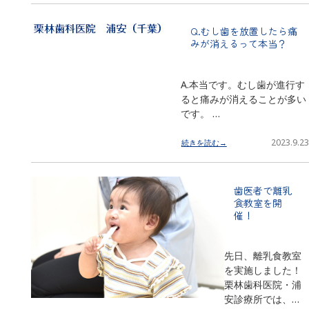
Q.むし歯を放置したら痛
みが消えるって本当？
A.本当です。むし歯が進行す
ると痛みが消えることが多い
です。 …
2023.9.23
続きを読む→
歯医者で離乳
食教室を開
催！
先日、離乳食教室
を実施しました！
栗林歯科医院・浦
安診療所では、…